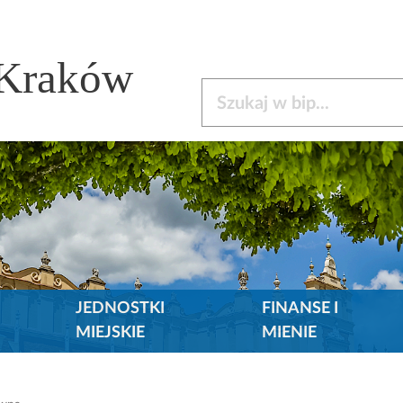
 Kraków
Szukaj w bip
JEDNOSTKI
FINANSE I
MIEJSKIE
MIENIE