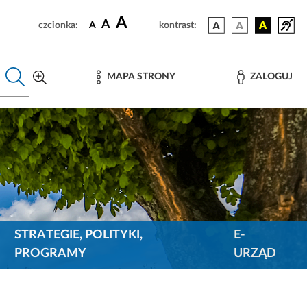
A
A
czcionka:
A
kontrast:
MAPA STRONY
ZALOGUJ
STRATEGIE, POLITYKI,
E-
PROGRAMY
URZĄD