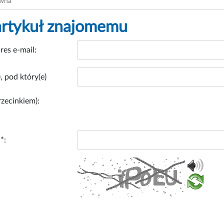
ówna
artykuł znajomemu
res e-mail:
, pod który(e)
rzecinkiem):
*: