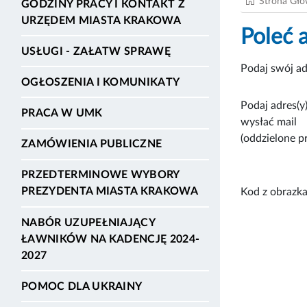
Strona Gł
GODZINY PRACY I KONTAKT Z
URZĘDEM MIASTA KRAKOWA
Poleć 
USŁUGI - ZAŁATW SPRAWĘ
Podaj swój ad
OGŁOSZENIA I KOMUNIKATY
Podaj adres(y)
PRACA W UMK
wysłać mail
(oddzielone p
ZAMÓWIENIA PUBLICZNE
PRZEDTERMINOWE WYBORY
PREZYDENTA MIASTA KRAKOWA
Kod z obrazka
NABÓR UZUPEŁNIAJĄCY
ŁAWNIKÓW NA KADENCJĘ 2024-
2027
POMOC DLA UKRAINY