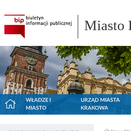
Miasto
WŁADZE I
URZĄD MIASTA
MIASTO
KRAKOWA