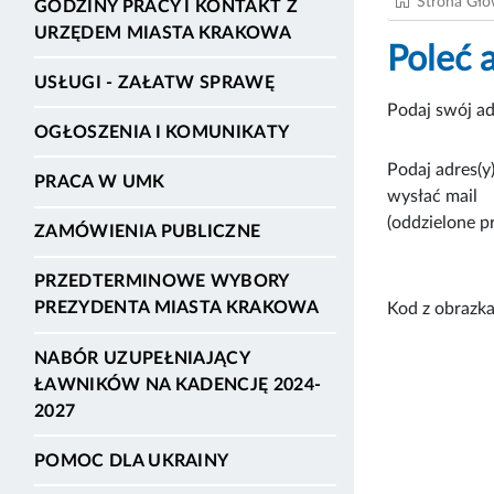
Strona Gł
GODZINY PRACY I KONTAKT Z
URZĘDEM MIASTA KRAKOWA
Poleć 
USŁUGI - ZAŁATW SPRAWĘ
Podaj swój ad
OGŁOSZENIA I KOMUNIKATY
Podaj adres(y)
PRACA W UMK
wysłać mail
(oddzielone p
ZAMÓWIENIA PUBLICZNE
PRZEDTERMINOWE WYBORY
PREZYDENTA MIASTA KRAKOWA
Kod z obrazka
NABÓR UZUPEŁNIAJĄCY
ŁAWNIKÓW NA KADENCJĘ 2024-
2027
POMOC DLA UKRAINY