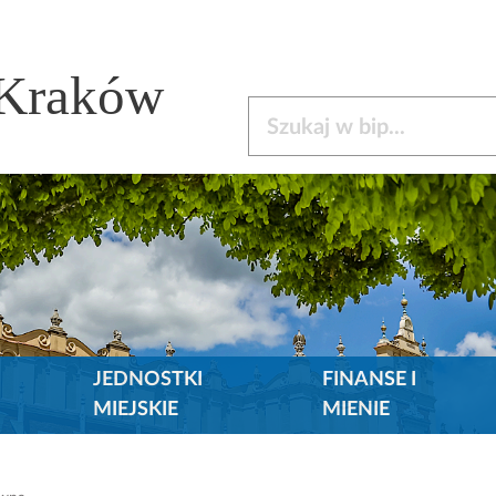
 Kraków
Szukaj w bip
JEDNOSTKI
FINANSE I
MIEJSKIE
MIENIE