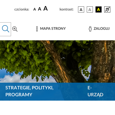
A
A
czcionka:
A
kontrast:
MAPA STRONY
ZALOGUJ
STRATEGIE, POLITYKI,
E-
PROGRAMY
URZĄD