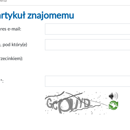
ówna
artykuł znajomemu
res e-mail:
, pod który(e)
rzecinkiem):
*: