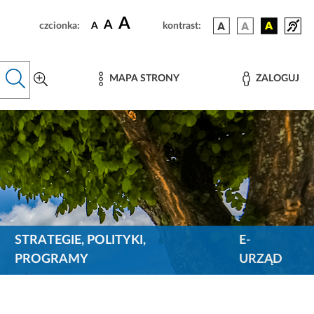
A
A
czcionka:
A
kontrast:
MAPA STRONY
ZALOGUJ
STRATEGIE, POLITYKI,
E-
PROGRAMY
URZĄD