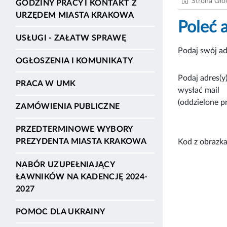
Strona Gł
GODZINY PRACY I KONTAKT Z
URZĘDEM MIASTA KRAKOWA
Poleć 
USŁUGI - ZAŁATW SPRAWĘ
Podaj swój ad
OGŁOSZENIA I KOMUNIKATY
Podaj adres(y)
PRACA W UMK
wysłać mail
(oddzielone p
ZAMÓWIENIA PUBLICZNE
PRZEDTERMINOWE WYBORY
PREZYDENTA MIASTA KRAKOWA
Kod z obrazka
NABÓR UZUPEŁNIAJĄCY
ŁAWNIKÓW NA KADENCJĘ 2024-
2027
POMOC DLA UKRAINY