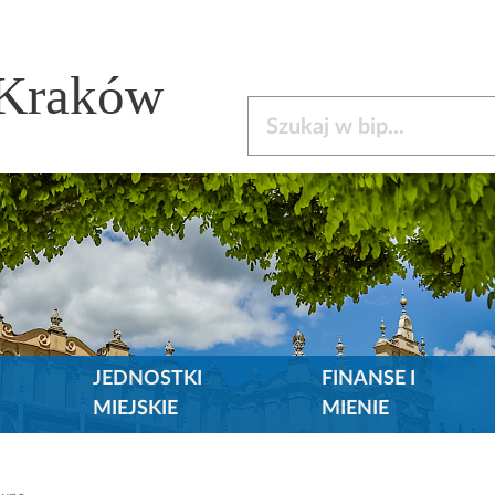
 Kraków
Szukaj w bip
JEDNOSTKI
FINANSE I
MIEJSKIE
MIENIE