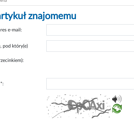
ówna
artykuł znajomemu
res e-mail:
, pod który(e)
rzecinkiem):
*: