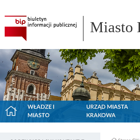
Miasto
WŁADZE I
URZĄD MIASTA
MIASTO
KRAKOWA