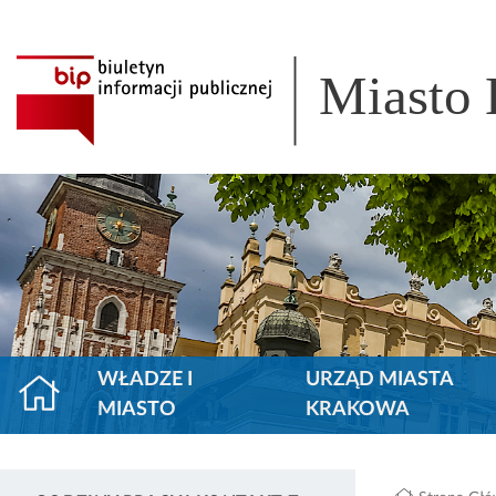
Miasto
WŁADZE I
URZĄD MIASTA
MIASTO
KRAKOWA