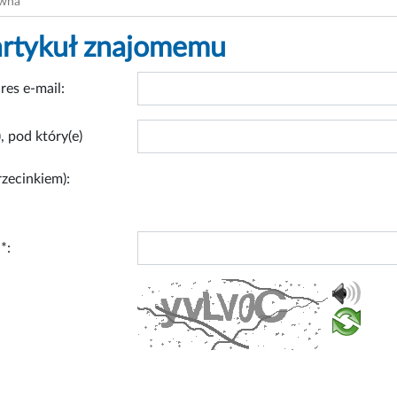
ówna
artykuł znajomemu
res e-mail:
, pod który(e)
rzecinkiem):
*: