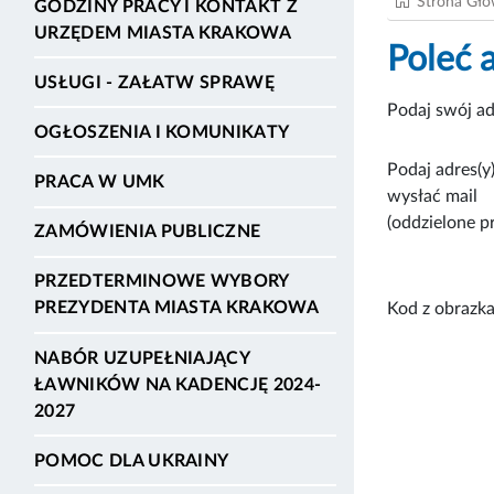
Strona Gł
GODZINY PRACY I KONTAKT Z
URZĘDEM MIASTA KRAKOWA
Poleć 
USŁUGI - ZAŁATW SPRAWĘ
Podaj swój ad
OGŁOSZENIA I KOMUNIKATY
Podaj adres(y)
PRACA W UMK
wysłać mail
(oddzielone p
ZAMÓWIENIA PUBLICZNE
PRZEDTERMINOWE WYBORY
PREZYDENTA MIASTA KRAKOWA
Kod z obrazka
NABÓR UZUPEŁNIAJĄCY
ŁAWNIKÓW NA KADENCJĘ 2024-
2027
POMOC DLA UKRAINY