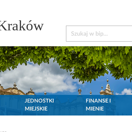
 Kraków
Szukaj w bip
JEDNOSTKI
FINANSE I
MIEJSKIE
MIENIE