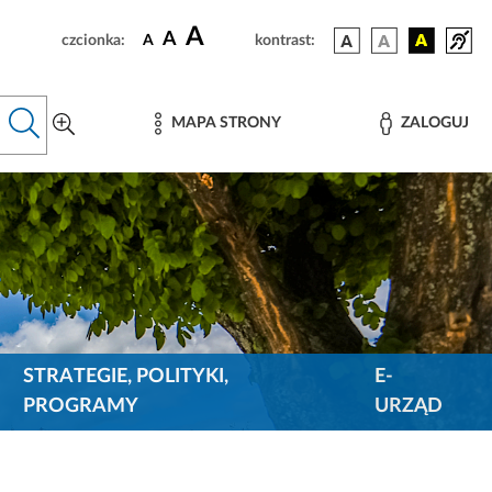
A
A
czcionka:
A
kontrast:
MAPA STRONY
ZALOGUJ
STRATEGIE, POLITYKI,
E-
PROGRAMY
URZĄD