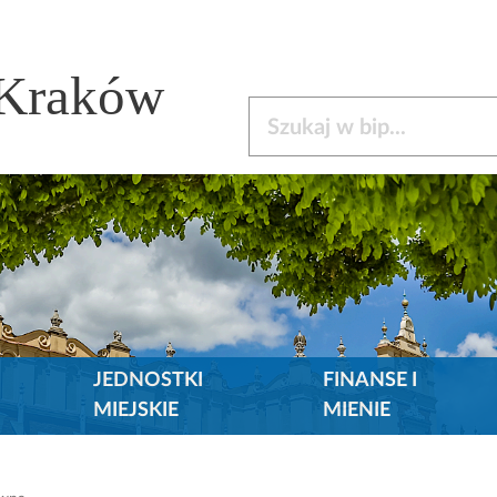
 Kraków
Szukaj w bip
JEDNOSTKI
FINANSE I
MIEJSKIE
MIENIE