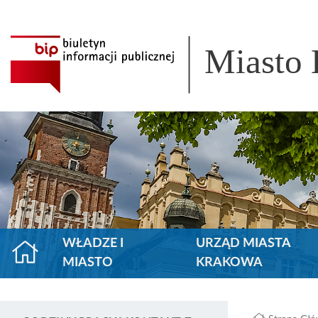
Miasto
WŁADZE I
URZĄD MIASTA
MIASTO
KRAKOWA