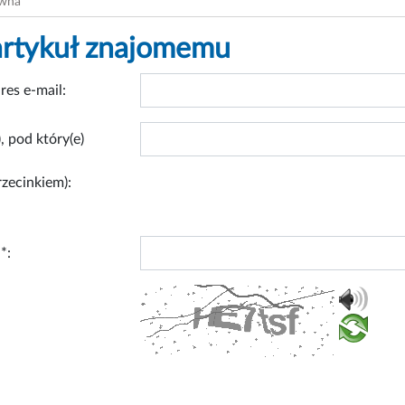
ówna
artykuł znajomemu
res e-mail:
, pod który(e)
rzecinkiem):
*: