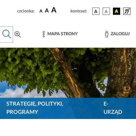
A
A
czcionka:
A
kontrast:
MAPA STRONY
ZALOGUJ
STRATEGIE, POLITYKI,
E-
PROGRAMY
URZĄD