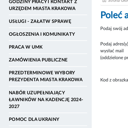
Strona Gł
GODZINY PRACY I KONTAKT Z
URZĘDEM MIASTA KRAKOWA
Poleć 
USŁUGI - ZAŁATW SPRAWĘ
Podaj swój ad
OGŁOSZENIA I KOMUNIKATY
Podaj adres(y)
PRACA W UMK
wysłać mail
(oddzielone p
ZAMÓWIENIA PUBLICZNE
PRZEDTERMINOWE WYBORY
PREZYDENTA MIASTA KRAKOWA
Kod z obrazka
NABÓR UZUPEŁNIAJĄCY
ŁAWNIKÓW NA KADENCJĘ 2024-
2027
POMOC DLA UKRAINY