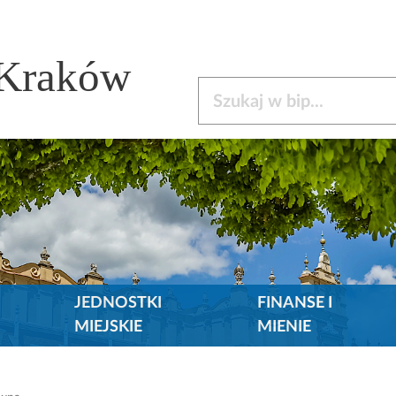
 Kraków
Szukaj w bip
JEDNOSTKI
FINANSE I
MIEJSKIE
MIENIE