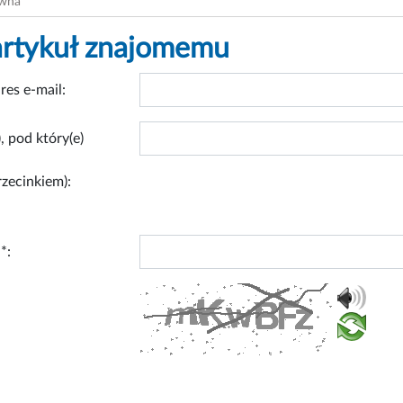
ówna
artykuł znajomemu
res e-mail:
, pod który(e)
rzecinkiem):
*: