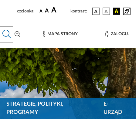
A
A
czcionka:
A
kontrast:
MAPA STRONY
ZALOGUJ
STRATEGIE, POLITYKI,
E-
PROGRAMY
URZĄD