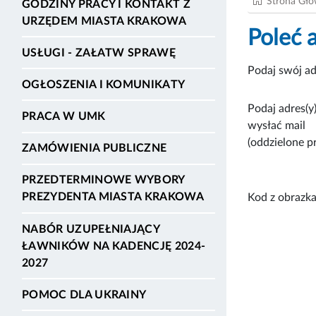
Strona Gł
GODZINY PRACY I KONTAKT Z
URZĘDEM MIASTA KRAKOWA
Poleć 
USŁUGI - ZAŁATW SPRAWĘ
Podaj swój ad
OGŁOSZENIA I KOMUNIKATY
Podaj adres(y)
PRACA W UMK
wysłać mail
(oddzielone p
ZAMÓWIENIA PUBLICZNE
PRZEDTERMINOWE WYBORY
PREZYDENTA MIASTA KRAKOWA
Kod z obrazka
NABÓR UZUPEŁNIAJĄCY
ŁAWNIKÓW NA KADENCJĘ 2024-
2027
POMOC DLA UKRAINY