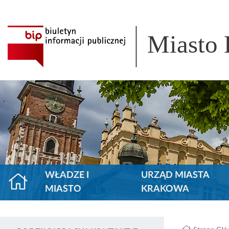
Miasto
WŁADZE I
URZĄD MIASTA
MIASTO
KRAKOWA