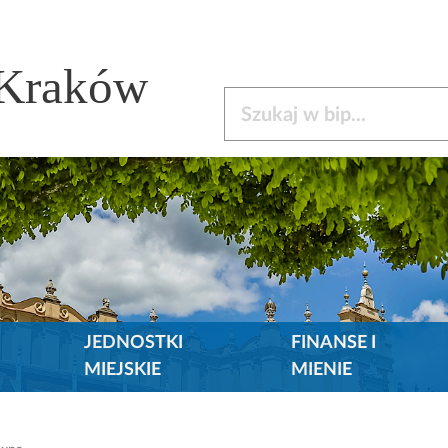
 Kraków
Szukaj w bip
JEDNOSTKI
FINANSE I
MIEJSKIE
MIENIE