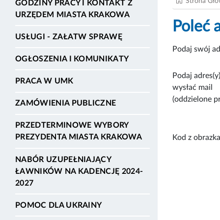
Strona Gł
GODZINY PRACY I KONTAKT Z
URZĘDEM MIASTA KRAKOWA
Poleć 
USŁUGI - ZAŁATW SPRAWĘ
Podaj swój ad
OGŁOSZENIA I KOMUNIKATY
Podaj adres(y)
PRACA W UMK
wysłać mail
(oddzielone p
ZAMÓWIENIA PUBLICZNE
PRZEDTERMINOWE WYBORY
PREZYDENTA MIASTA KRAKOWA
Kod z obrazka
NABÓR UZUPEŁNIAJĄCY
ŁAWNIKÓW NA KADENCJĘ 2024-
2027
POMOC DLA UKRAINY