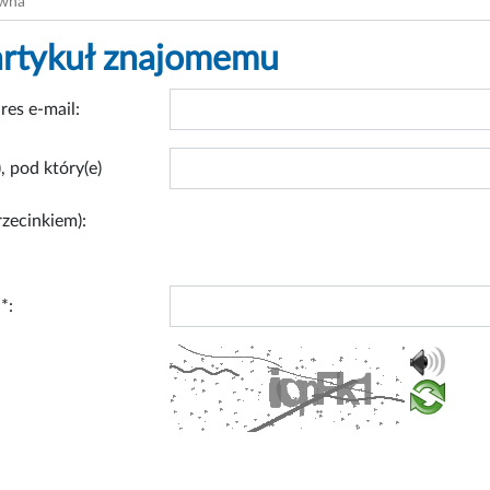
ówna
artykuł znajomemu
res e-mail:
, pod który(e)
rzecinkiem):
*: