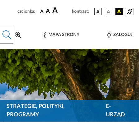
A
A
czcionka:
A
kontrast:
MAPA STRONY
ZALOGUJ
STRATEGIE, POLITYKI,
E-
PROGRAMY
URZĄD