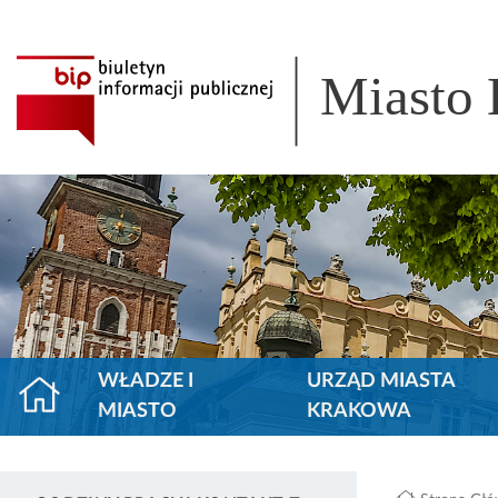
Miasto
WŁADZE I
URZĄD MIASTA
MIASTO
KRAKOWA