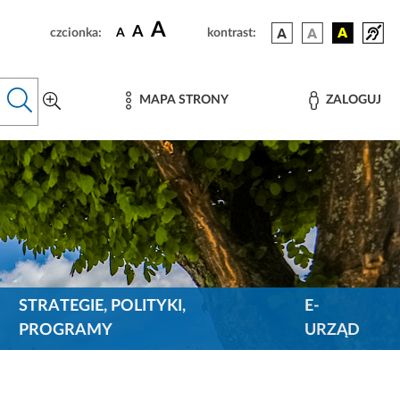
A
A
czcionka:
A
kontrast:
MAPA STRONY
ZALOGUJ
STRATEGIE, POLITYKI,
E-
PROGRAMY
URZĄD