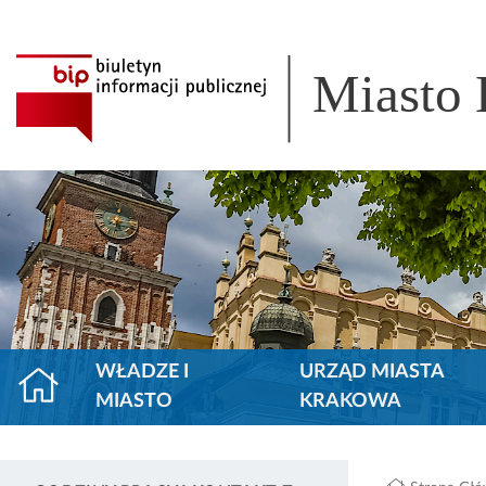
Miasto
WŁADZE I
URZĄD MIASTA
MIASTO
KRAKOWA