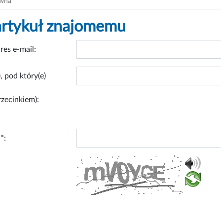
ówna
artykuł znajomemu
res e-mail:
, pod który(e)
rzecinkiem):
*: