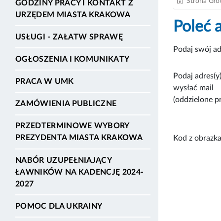
Strona Gł
GODZINY PRACY I KONTAKT Z
URZĘDEM MIASTA KRAKOWA
Poleć 
USŁUGI - ZAŁATW SPRAWĘ
Podaj swój ad
OGŁOSZENIA I KOMUNIKATY
Podaj adres(y)
PRACA W UMK
wysłać mail
(oddzielone p
ZAMÓWIENIA PUBLICZNE
PRZEDTERMINOWE WYBORY
PREZYDENTA MIASTA KRAKOWA
Kod z obrazka
NABÓR UZUPEŁNIAJĄCY
ŁAWNIKÓW NA KADENCJĘ 2024-
2027
POMOC DLA UKRAINY