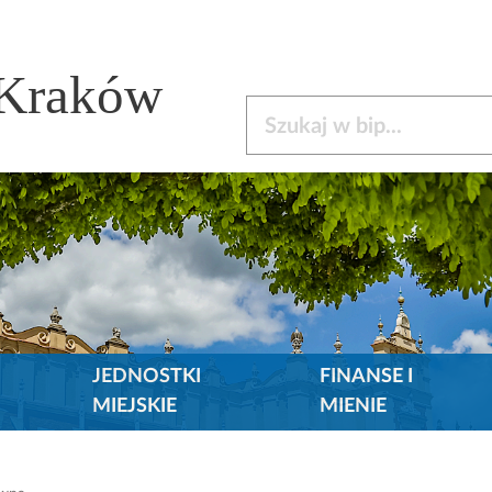
 Kraków
Szukaj w bip
JEDNOSTKI
FINANSE I
MIEJSKIE
MIENIE