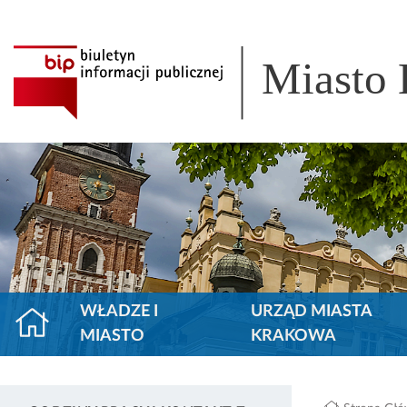
Miasto
WŁADZE I
URZĄD MIASTA
MIASTO
KRAKOWA