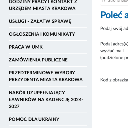
Strona Gł
GODZINY PRACY I KONTAKT Z
URZĘDEM MIASTA KRAKOWA
Poleć 
USŁUGI - ZAŁATW SPRAWĘ
Podaj swój ad
OGŁOSZENIA I KOMUNIKATY
Podaj adres(y)
PRACA W UMK
wysłać mail
(oddzielone p
ZAMÓWIENIA PUBLICZNE
PRZEDTERMINOWE WYBORY
PREZYDENTA MIASTA KRAKOWA
Kod z obrazka
NABÓR UZUPEŁNIAJĄCY
ŁAWNIKÓW NA KADENCJĘ 2024-
2027
POMOC DLA UKRAINY