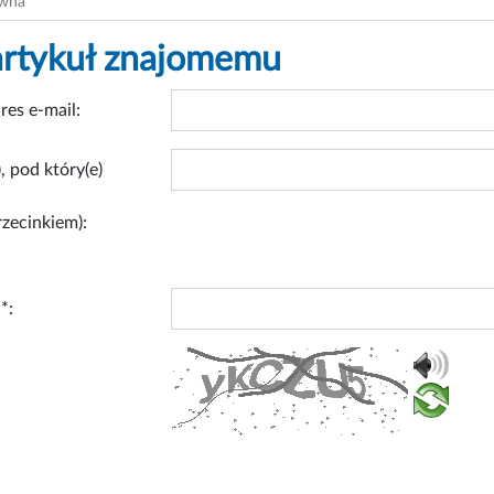
ówna
artykuł znajomemu
res e-mail:
, pod który(e)
rzecinkiem):
*: