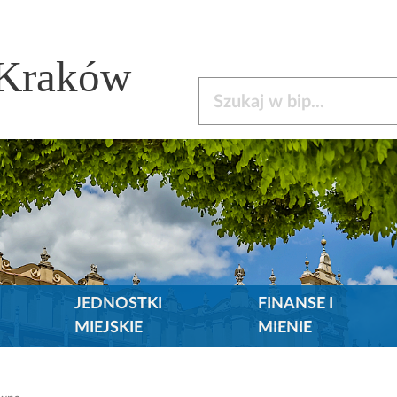
 Kraków
Szukaj w bip
JEDNOSTKI
FINANSE I
MIEJSKIE
MIENIE