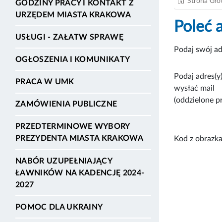
Strona Gł
GODZINY PRACY I KONTAKT Z
URZĘDEM MIASTA KRAKOWA
Poleć 
USŁUGI - ZAŁATW SPRAWĘ
Podaj swój ad
OGŁOSZENIA I KOMUNIKATY
Podaj adres(y)
PRACA W UMK
wysłać mail
(oddzielone p
ZAMÓWIENIA PUBLICZNE
PRZEDTERMINOWE WYBORY
PREZYDENTA MIASTA KRAKOWA
Kod z obrazka
NABÓR UZUPEŁNIAJĄCY
ŁAWNIKÓW NA KADENCJĘ 2024-
2027
POMOC DLA UKRAINY