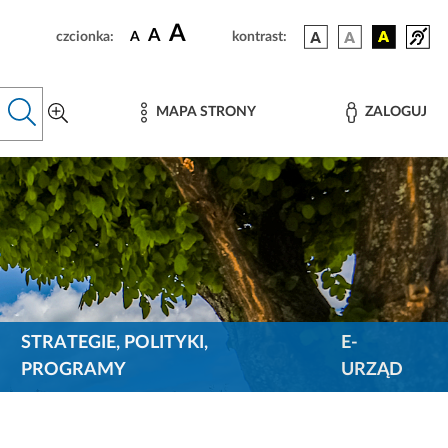
A
A
czcionka:
A
kontrast:
MAPA STRONY
ZALOGUJ
STRATEGIE, POLITYKI,
E-
PROGRAMY
URZĄD