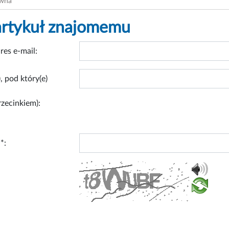
ówna
artykuł znajomemu
res e-mail:
, pod który(e)
rzecinkiem):
*: