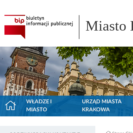
Miasto
WŁADZE I
URZĄD MIASTA
MIASTO
KRAKOWA