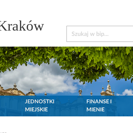
 Kraków
Szukaj w bip
JEDNOSTKI
FINANSE I
MIEJSKIE
MIENIE