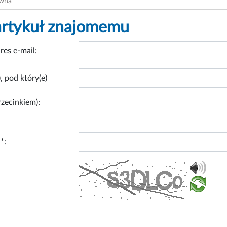
ówna
artykuł znajomemu
res e-mail:
, pod który(e)
rzecinkiem):
*: