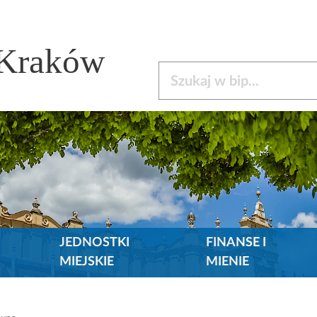
 Kraków
Szukaj w bip
JEDNOSTKI
FINANSE I
MIEJSKIE
MIENIE