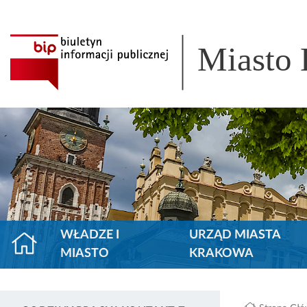
Miasto
WŁADZE I
URZĄD MIASTA
MIASTO
KRAKOWA