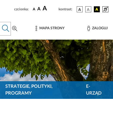
A
A
czcionka:
A
kontrast:
MAPA STRONY
ZALOGUJ
STRATEGIE, POLITYKI,
E-
PROGRAMY
URZĄD