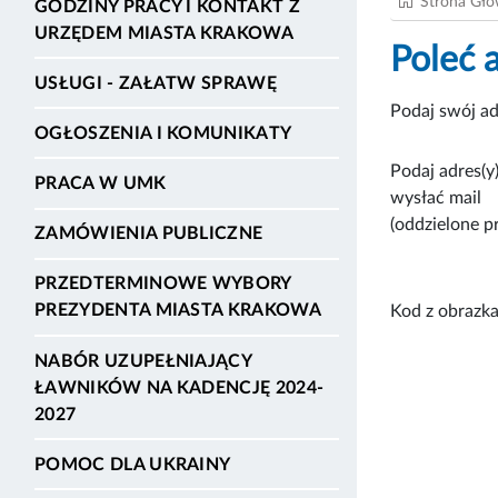
Strona Gł
GODZINY PRACY I KONTAKT Z
URZĘDEM MIASTA KRAKOWA
Poleć 
USŁUGI - ZAŁATW SPRAWĘ
Podaj swój ad
OGŁOSZENIA I KOMUNIKATY
Podaj adres(y)
PRACA W UMK
wysłać mail
(oddzielone p
ZAMÓWIENIA PUBLICZNE
PRZEDTERMINOWE WYBORY
PREZYDENTA MIASTA KRAKOWA
Kod z obrazka
NABÓR UZUPEŁNIAJĄCY
ŁAWNIKÓW NA KADENCJĘ 2024-
2027
POMOC DLA UKRAINY