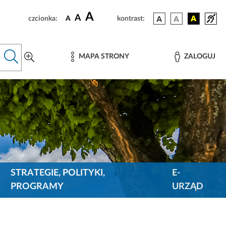
A
A
czcionka:
A
kontrast:
MAPA STRONY
ZALOGUJ
STRATEGIE, POLITYKI,
E-
PROGRAMY
URZĄD