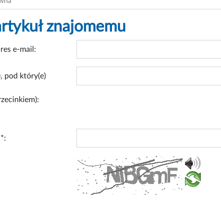
ówna
artykuł znajomemu
res e-mail:
, pod który(e)
rzecinkiem):
*: