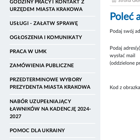
Strona Gł
GODZINY PRACY I KONTAKT Z
URZĘDEM MIASTA KRAKOWA
Poleć 
USŁUGI - ZAŁATW SPRAWĘ
Podaj swój ad
OGŁOSZENIA I KOMUNIKATY
Podaj adres(y)
PRACA W UMK
wysłać mail
(oddzielone p
ZAMÓWIENIA PUBLICZNE
PRZEDTERMINOWE WYBORY
PREZYDENTA MIASTA KRAKOWA
Kod z obrazka
NABÓR UZUPEŁNIAJĄCY
ŁAWNIKÓW NA KADENCJĘ 2024-
2027
POMOC DLA UKRAINY