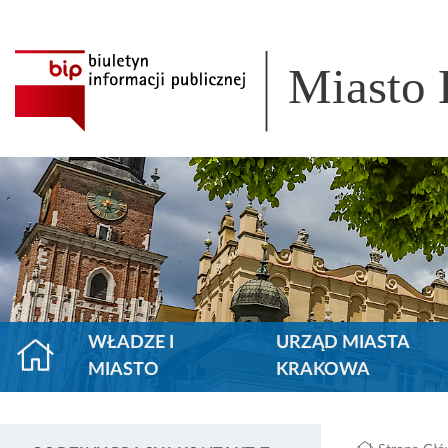
Miasto
WŁADZE I
URZĄD MIASTA
MIASTO
KRAKOWA