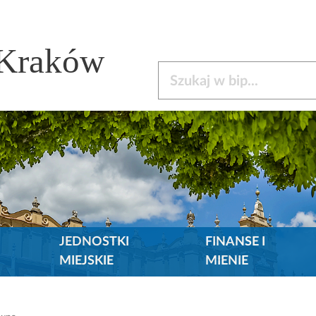
 Kraków
Szukaj w bip
JEDNOSTKI
FINANSE I
MIEJSKIE
MIENIE