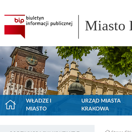
Miasto
WŁADZE I
URZĄD MIASTA
MIASTO
KRAKOWA