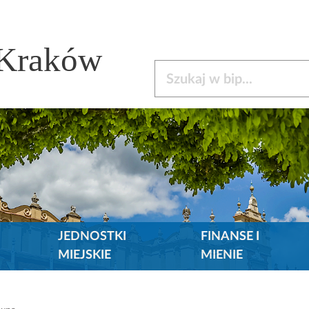
 Kraków
Szukaj w bip
JEDNOSTKI
FINANSE I
MIEJSKIE
MIENIE