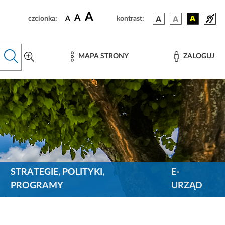
A
A
czcionka:
A
kontrast:
MAPA STRONY
ZALOGUJ
STRATEGIE, POLITYKI,
E-
PROGRAMY
URZĄD