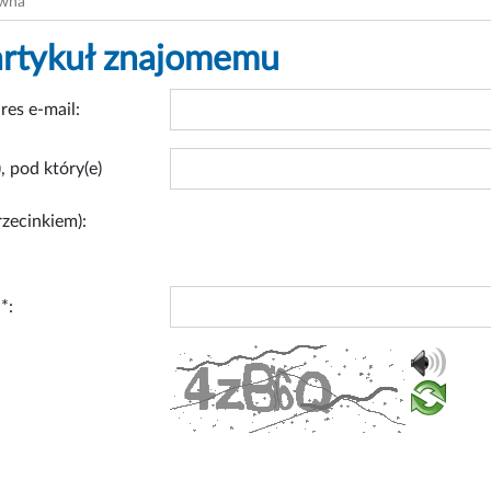
ówna
artykuł znajomemu
res e-mail:
, pod który(e)
rzecinkiem):
*: