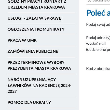
Strona Gł
GODZINY PRACY I KONTAKT Z
URZĘDEM MIASTA KRAKOWA
Poleć 
USŁUGI - ZAŁATW SPRAWĘ
Podaj swój ad
OGŁOSZENIA I KOMUNIKATY
Podaj adres(y)
PRACA W UMK
wysłać mail
(oddzielone p
ZAMÓWIENIA PUBLICZNE
PRZEDTERMINOWE WYBORY
PREZYDENTA MIASTA KRAKOWA
Kod z obrazka
NABÓR UZUPEŁNIAJĄCY
ŁAWNIKÓW NA KADENCJĘ 2024-
2027
POMOC DLA UKRAINY