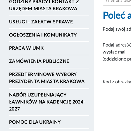
Strona Gł
GODZINY PRACY I KONTAKT Z
URZĘDEM MIASTA KRAKOWA
Poleć 
USŁUGI - ZAŁATW SPRAWĘ
Podaj swój ad
OGŁOSZENIA I KOMUNIKATY
Podaj adres(y)
PRACA W UMK
wysłać mail
(oddzielone p
ZAMÓWIENIA PUBLICZNE
PRZEDTERMINOWE WYBORY
PREZYDENTA MIASTA KRAKOWA
Kod z obrazka
NABÓR UZUPEŁNIAJĄCY
ŁAWNIKÓW NA KADENCJĘ 2024-
2027
POMOC DLA UKRAINY