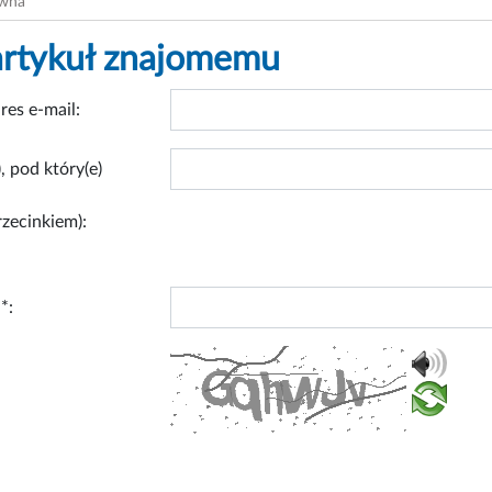
ówna
artykuł znajomemu
res e-mail:
, pod który(e)
rzecinkiem):
*: