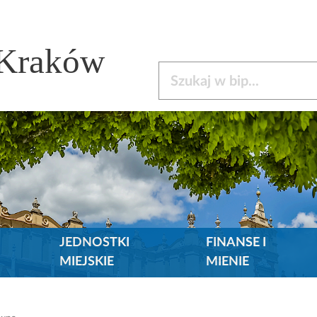
 Kraków
Szukaj w bip
JEDNOSTKI
FINANSE I
MIEJSKIE
MIENIE