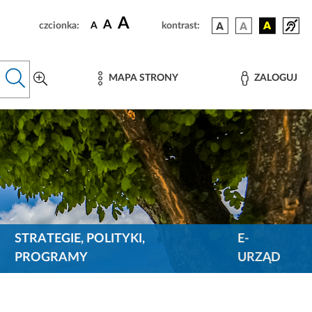
A
A
czcionka:
A
kontrast:
MAPA STRONY
ZALOGUJ
STRATEGIE, POLITYKI,
E-
PROGRAMY
URZĄD