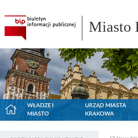
Miasto
WŁADZE I
URZĄD MIASTA
MIASTO
KRAKOWA