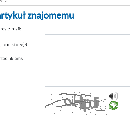
ówna
artykuł znajomemu
res e-mail:
, pod który(e)
rzecinkiem):
*: