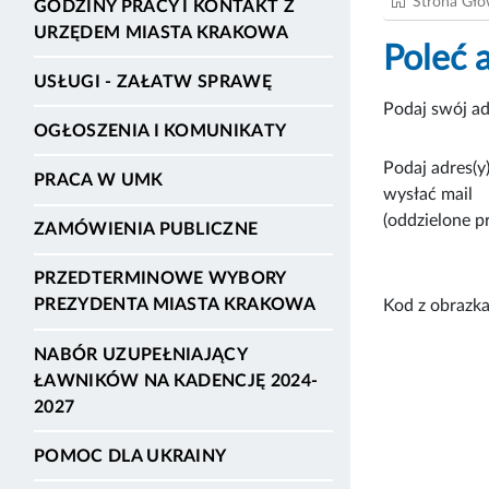
Strona Gł
GODZINY PRACY I KONTAKT Z
URZĘDEM MIASTA KRAKOWA
Poleć 
USŁUGI - ZAŁATW SPRAWĘ
Podaj swój ad
OGŁOSZENIA I KOMUNIKATY
Podaj adres(y)
PRACA W UMK
wysłać mail
(oddzielone p
ZAMÓWIENIA PUBLICZNE
PRZEDTERMINOWE WYBORY
PREZYDENTA MIASTA KRAKOWA
Kod z obrazka
NABÓR UZUPEŁNIAJĄCY
ŁAWNIKÓW NA KADENCJĘ 2024-
2027
POMOC DLA UKRAINY