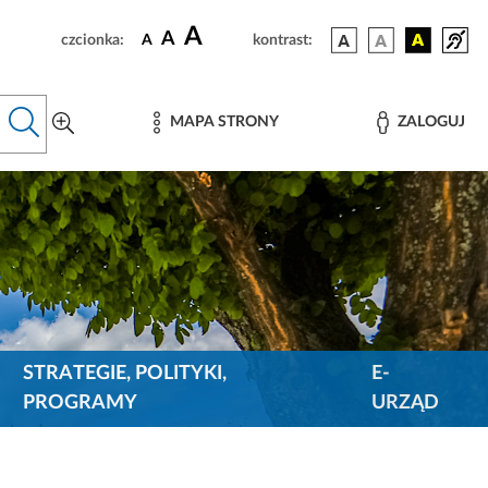
A
A
czcionka:
A
kontrast:
MAPA STRONY
ZALOGUJ
STRATEGIE, POLITYKI,
E-
PROGRAMY
URZĄD