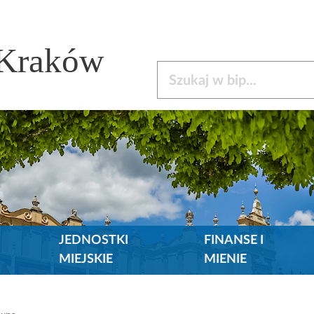
 Kraków
Szukaj w bip
JEDNOSTKI
FINANSE I
MIEJSKIE
MIENIE