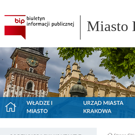
Miasto
WŁADZE I
URZĄD MIASTA
MIASTO
KRAKOWA