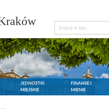
 Kraków
Szukaj w bip
JEDNOSTKI
FINANSE I
MIEJSKIE
MIENIE