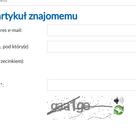
ówna
artykuł znajomemu
res e-mail:
, pod który(e)
rzecinkiem):
*: