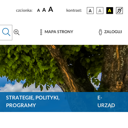
A
A
czcionka:
A
kontrast:
MAPA STRONY
ZALOGUJ
STRATEGIE, POLITYKI,
E-
PROGRAMY
URZĄD