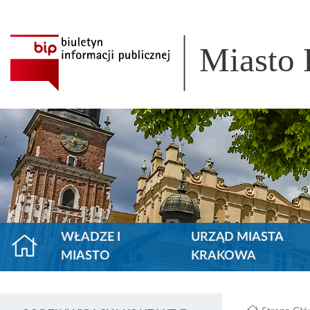
Miasto
WŁADZE I
URZĄD MIASTA
MIASTO
KRAKOWA