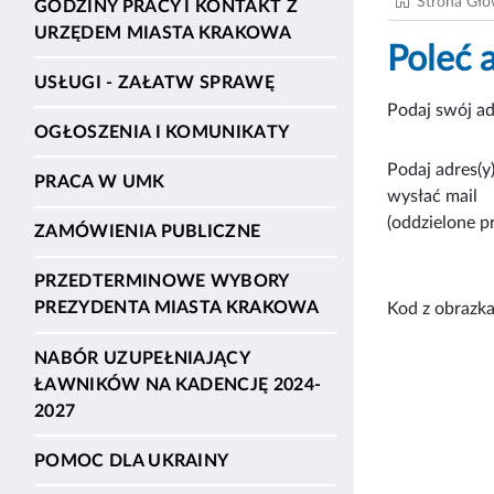
Strona Gł
GODZINY PRACY I KONTAKT Z
URZĘDEM MIASTA KRAKOWA
Poleć 
USŁUGI - ZAŁATW SPRAWĘ
Podaj swój ad
OGŁOSZENIA I KOMUNIKATY
Podaj adres(y)
PRACA W UMK
wysłać mail
(oddzielone p
ZAMÓWIENIA PUBLICZNE
PRZEDTERMINOWE WYBORY
PREZYDENTA MIASTA KRAKOWA
Kod z obrazka
NABÓR UZUPEŁNIAJĄCY
ŁAWNIKÓW NA KADENCJĘ 2024-
2027
POMOC DLA UKRAINY