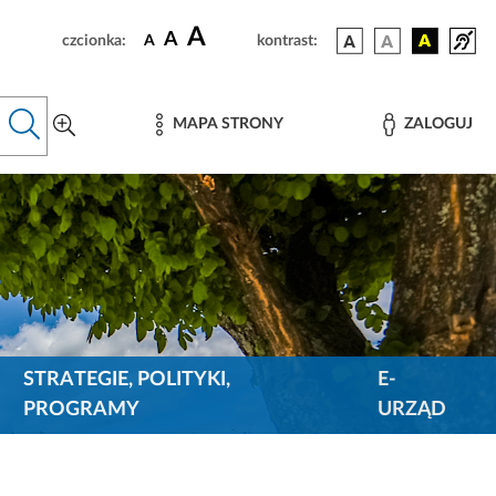
A
A
czcionka:
A
kontrast:
MAPA STRONY
ZALOGUJ
STRATEGIE, POLITYKI,
E-
PROGRAMY
URZĄD