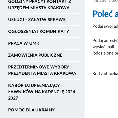
Strona Gł
GODZINY PRACY I KONTAKT Z
URZĘDEM MIASTA KRAKOWA
Poleć 
USŁUGI - ZAŁATW SPRAWĘ
Podaj swój ad
OGŁOSZENIA I KOMUNIKATY
Podaj adres(y)
PRACA W UMK
wysłać mail
(oddzielone p
ZAMÓWIENIA PUBLICZNE
PRZEDTERMINOWE WYBORY
PREZYDENTA MIASTA KRAKOWA
Kod z obrazka
NABÓR UZUPEŁNIAJĄCY
ŁAWNIKÓW NA KADENCJĘ 2024-
2027
POMOC DLA UKRAINY