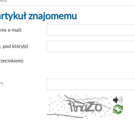
ówna
artykuł znajomemu
res e-mail:
, pod który(e)
rzecinkiem):
*: