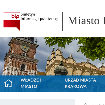
Miasto
WŁADZE I
URZĄD MIASTA
MIASTO
KRAKOWA