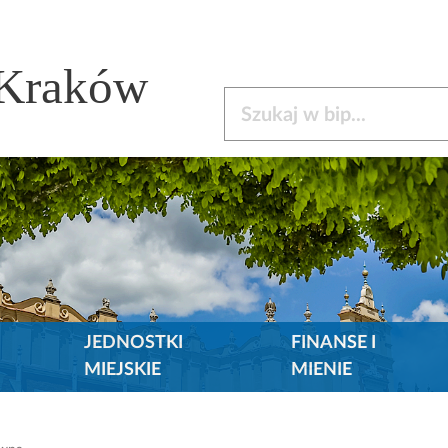
 Kraków
Szukaj w bip
JEDNOSTKI
FINANSE I
MIEJSKIE
MIENIE