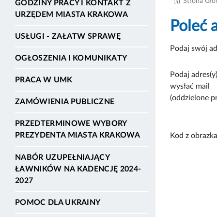
Strona Gł
GODZINY PRACY I KONTAKT Z
URZĘDEM MIASTA KRAKOWA
Poleć 
USŁUGI - ZAŁATW SPRAWĘ
Podaj swój ad
OGŁOSZENIA I KOMUNIKATY
Podaj adres(y)
PRACA W UMK
wysłać mail
(oddzielone p
ZAMÓWIENIA PUBLICZNE
PRZEDTERMINOWE WYBORY
PREZYDENTA MIASTA KRAKOWA
Kod z obrazka
NABÓR UZUPEŁNIAJĄCY
ŁAWNIKÓW NA KADENCJĘ 2024-
2027
POMOC DLA UKRAINY