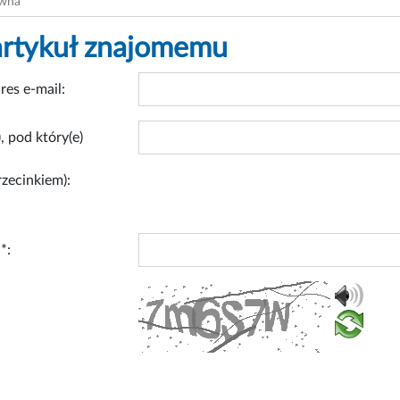
ówna
artykuł znajomemu
res e-mail:
, pod który(e)
rzecinkiem):
*: