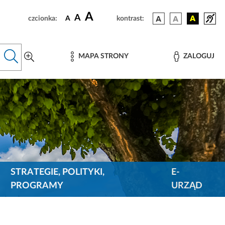
A
A
czcionka:
A
kontrast:
MAPA STRONY
ZALOGUJ
STRATEGIE, POLITYKI,
E-
PROGRAMY
URZĄD