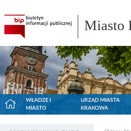
Miasto
WŁADZE I
URZĄD MIASTA
MIASTO
KRAKOWA