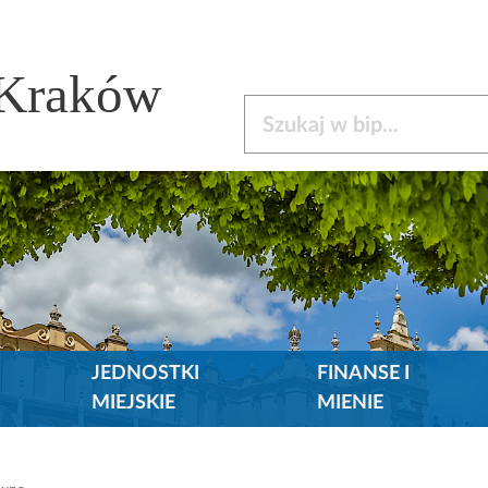
 Kraków
Szukaj w bip
JEDNOSTKI
FINANSE I
MIEJSKIE
MIENIE