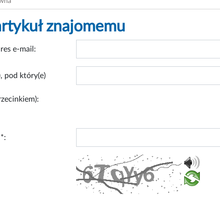
ówna
artykuł znajomemu
res e-mail:
, pod który(e)
rzecinkiem):
*: