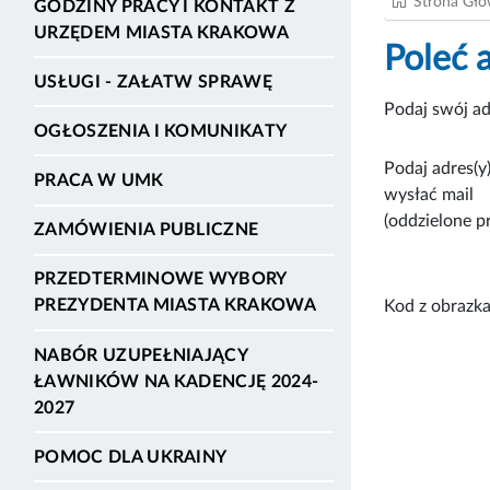
Strona Gł
GODZINY PRACY I KONTAKT Z
URZĘDEM MIASTA KRAKOWA
Poleć 
USŁUGI - ZAŁATW SPRAWĘ
Podaj swój ad
OGŁOSZENIA I KOMUNIKATY
Podaj adres(y)
PRACA W UMK
wysłać mail
(oddzielone p
ZAMÓWIENIA PUBLICZNE
PRZEDTERMINOWE WYBORY
PREZYDENTA MIASTA KRAKOWA
Kod z obrazka
NABÓR UZUPEŁNIAJĄCY
ŁAWNIKÓW NA KADENCJĘ 2024-
2027
POMOC DLA UKRAINY