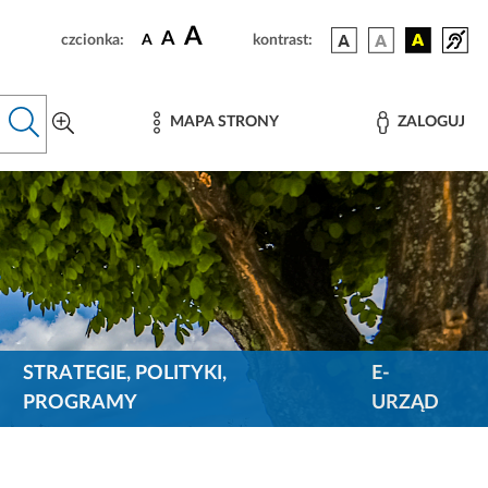
A
A
czcionka:
A
kontrast:
MAPA STRONY
ZALOGUJ
STRATEGIE, POLITYKI,
E-
PROGRAMY
URZĄD