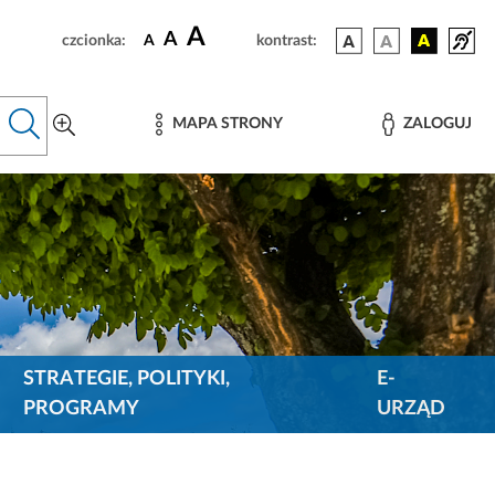
A
A
czcionka:
A
kontrast:
MAPA STRONY
ZALOGUJ
STRATEGIE, POLITYKI,
E-
PROGRAMY
URZĄD