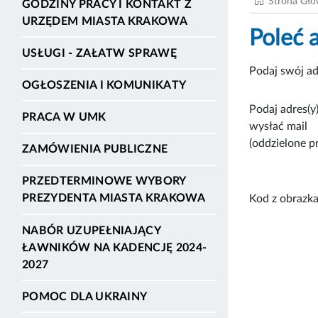
Strona Gł
GODZINY PRACY I KONTAKT Z
URZĘDEM MIASTA KRAKOWA
Poleć 
USŁUGI - ZAŁATW SPRAWĘ
Podaj swój ad
OGŁOSZENIA I KOMUNIKATY
Podaj adres(y)
PRACA W UMK
wysłać mail
(oddzielone p
ZAMÓWIENIA PUBLICZNE
PRZEDTERMINOWE WYBORY
PREZYDENTA MIASTA KRAKOWA
Kod z obrazka
NABÓR UZUPEŁNIAJĄCY
ŁAWNIKÓW NA KADENCJĘ 2024-
2027
POMOC DLA UKRAINY