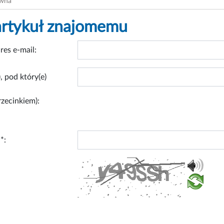
ówna
artykuł znajomemu
res e-mail:
, pod który(e)
rzecinkiem):
*: