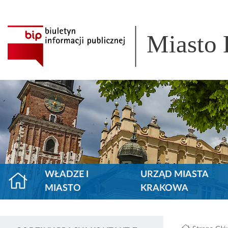
Miasto
WŁADZE I
URZĄD MIASTA
MIASTO
KRAKOWA