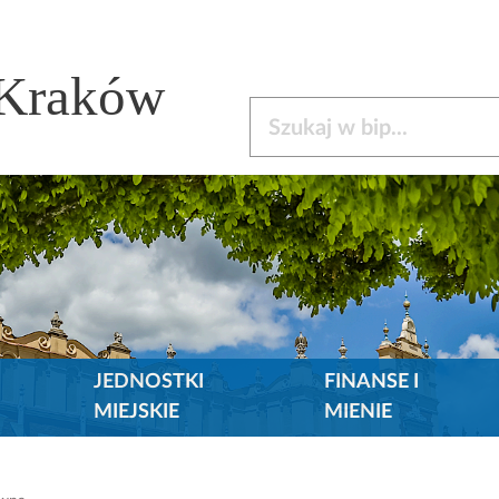
 Kraków
Szukaj w bip
JEDNOSTKI
FINANSE I
MIEJSKIE
MIENIE