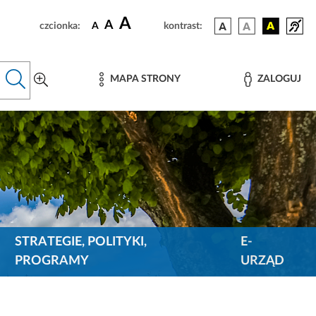
A
A
czcionka:
A
kontrast:
MAPA STRONY
ZALOGUJ
STRATEGIE, POLITYKI,
E-
PROGRAMY
URZĄD