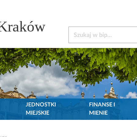
 Kraków
Szukaj w bip
JEDNOSTKI
FINANSE I
MIEJSKIE
MIENIE