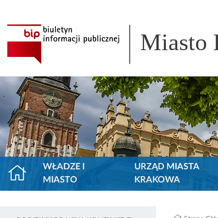
Miasto
WŁADZE I
URZĄD MIASTA
MIASTO
KRAKOWA