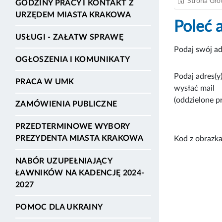
Strona Gł
GODZINY PRACY I KONTAKT Z
URZĘDEM MIASTA KRAKOWA
Poleć 
USŁUGI - ZAŁATW SPRAWĘ
Podaj swój ad
OGŁOSZENIA I KOMUNIKATY
Podaj adres(y)
PRACA W UMK
wysłać mail
(oddzielone p
ZAMÓWIENIA PUBLICZNE
PRZEDTERMINOWE WYBORY
PREZYDENTA MIASTA KRAKOWA
Kod z obrazka
NABÓR UZUPEŁNIAJĄCY
ŁAWNIKÓW NA KADENCJĘ 2024-
2027
POMOC DLA UKRAINY