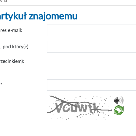
ówna
artykuł znajomemu
res e-mail:
, pod który(e)
rzecinkiem):
*: