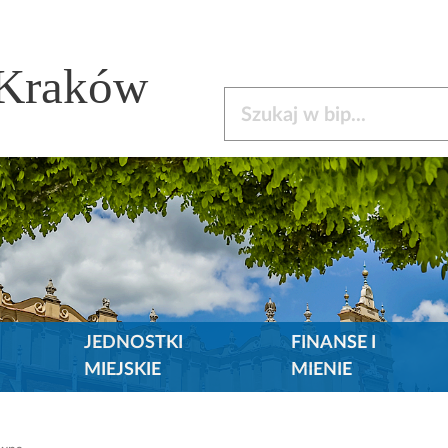
 Kraków
Szukaj w bip
JEDNOSTKI
FINANSE I
MIEJSKIE
MIENIE