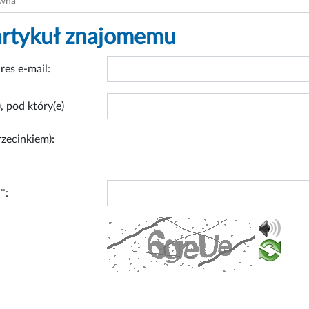
ówna
artykuł znajomemu
res e-mail:
, pod który(e)
rzecinkiem):
*: