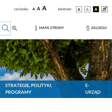
A
A
czcionka:
A
kontrast:
MAPA STRONY
ZALOGUJ
STRATEGIE, POLITYKI,
E-
PROGRAMY
URZĄD