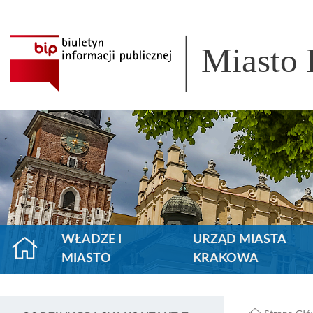
Miasto
WŁADZE I
URZĄD MIASTA
MIASTO
KRAKOWA