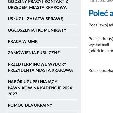
Strona Gł
GODZINY PRACY I KONTAKT Z
URZĘDEM MIASTA KRAKOWA
Poleć 
USŁUGI - ZAŁATW SPRAWĘ
Podaj swój ad
OGŁOSZENIA I KOMUNIKATY
Podaj adres(y)
PRACA W UMK
wysłać mail
(oddzielone p
ZAMÓWIENIA PUBLICZNE
PRZEDTERMINOWE WYBORY
PREZYDENTA MIASTA KRAKOWA
Kod z obrazka
NABÓR UZUPEŁNIAJĄCY
ŁAWNIKÓW NA KADENCJĘ 2024-
2027
POMOC DLA UKRAINY