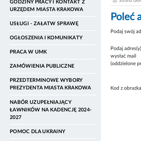
Strona Gł
GODZINY PRACY I KONTAKT Z
URZĘDEM MIASTA KRAKOWA
Poleć 
USŁUGI - ZAŁATW SPRAWĘ
Podaj swój ad
OGŁOSZENIA I KOMUNIKATY
Podaj adres(y)
PRACA W UMK
wysłać mail
(oddzielone p
ZAMÓWIENIA PUBLICZNE
PRZEDTERMINOWE WYBORY
PREZYDENTA MIASTA KRAKOWA
Kod z obrazka
NABÓR UZUPEŁNIAJĄCY
ŁAWNIKÓW NA KADENCJĘ 2024-
2027
POMOC DLA UKRAINY