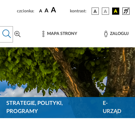
A
A
czcionka:
A
kontrast:
MAPA STRONY
ZALOGUJ
STRATEGIE, POLITYKI,
E-
PROGRAMY
URZĄD