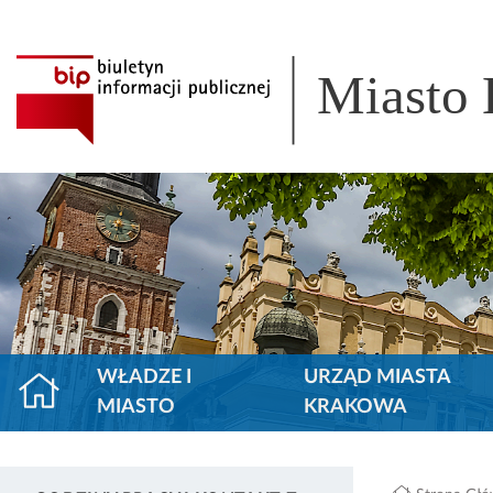
Miasto
WŁADZE I
URZĄD MIASTA
MIASTO
KRAKOWA