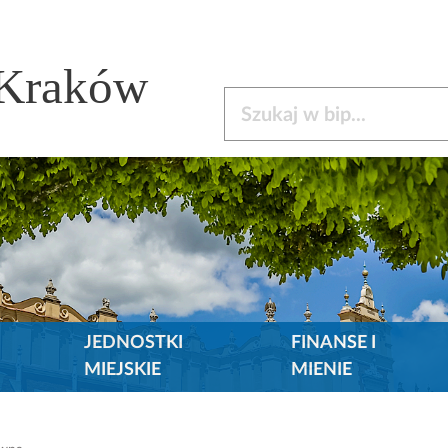
 Kraków
Szukaj w bip
JEDNOSTKI
FINANSE I
MIEJSKIE
MIENIE