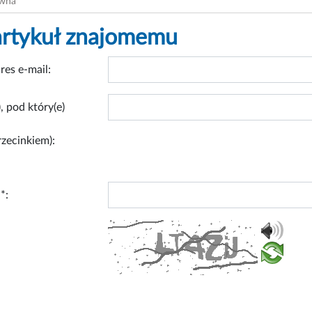
ówna
artykuł znajomemu
res e-mail:
, pod który(e)
rzecinkiem):
*: