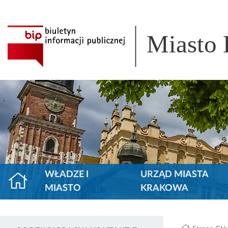
Miasto
WŁADZE I
URZĄD MIASTA
MIASTO
KRAKOWA