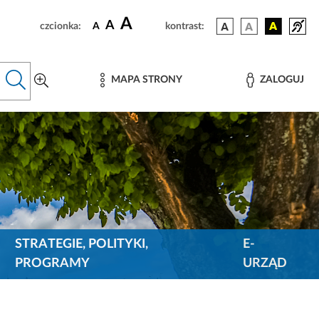
A
A
czcionka:
A
kontrast:
MAPA STRONY
ZALOGUJ
STRATEGIE, POLITYKI,
E-
PROGRAMY
URZĄD