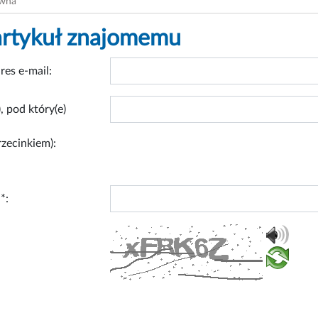
ówna
artykuł znajomemu
res e-mail:
, pod który(e)
rzecinkiem):
*: