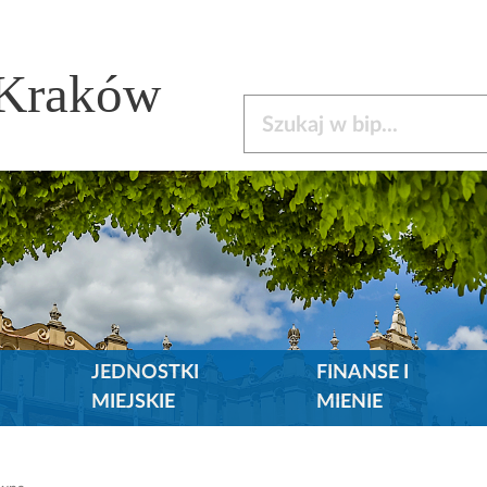
 Kraków
Szukaj w bip
JEDNOSTKI
FINANSE I
MIEJSKIE
MIENIE