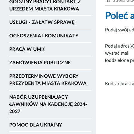
Strona Gł
GODZINY PRACY I KONTAKT Z
URZĘDEM MIASTA KRAKOWA
Poleć 
USŁUGI - ZAŁATW SPRAWĘ
Podaj swój ad
OGŁOSZENIA I KOMUNIKATY
Podaj adres(y)
PRACA W UMK
wysłać mail
(oddzielone p
ZAMÓWIENIA PUBLICZNE
PRZEDTERMINOWE WYBORY
PREZYDENTA MIASTA KRAKOWA
Kod z obrazka
NABÓR UZUPEŁNIAJĄCY
ŁAWNIKÓW NA KADENCJĘ 2024-
2027
POMOC DLA UKRAINY