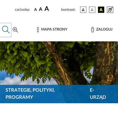
A
A
czcionka:
A
kontrast:
MAPA STRONY
ZALOGUJ
STRATEGIE, POLITYKI,
E-
PROGRAMY
URZĄD