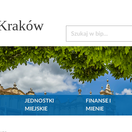
 Kraków
Szukaj w bip
JEDNOSTKI
FINANSE I
MIEJSKIE
MIENIE