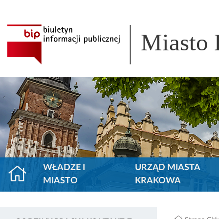
Miasto
WŁADZE I
URZĄD MIASTA
MIASTO
KRAKOWA