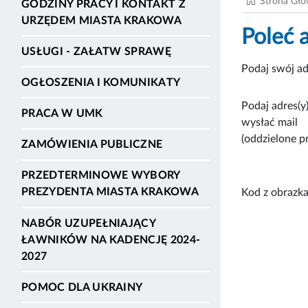
Strona Gł
GODZINY PRACY I KONTAKT Z
URZĘDEM MIASTA KRAKOWA
Poleć 
USŁUGI - ZAŁATW SPRAWĘ
Podaj swój ad
OGŁOSZENIA I KOMUNIKATY
Podaj adres(y)
PRACA W UMK
wysłać mail
(oddzielone p
ZAMÓWIENIA PUBLICZNE
PRZEDTERMINOWE WYBORY
PREZYDENTA MIASTA KRAKOWA
Kod z obrazka
NABÓR UZUPEŁNIAJĄCY
ŁAWNIKÓW NA KADENCJĘ 2024-
2027
POMOC DLA UKRAINY