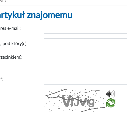
ówna
artykuł znajomemu
res e-mail:
, pod który(e)
rzecinkiem):
*: