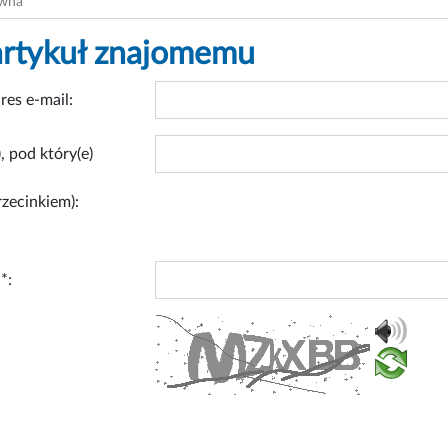
ówna
artykuł znajomemu
res e-mail:
, pod który(e)
rzecinkiem):
*: