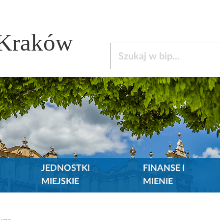
 Kraków
Szukaj w bip
JEDNOSTKI
FINANSE I
MIEJSKIE
MIENIE