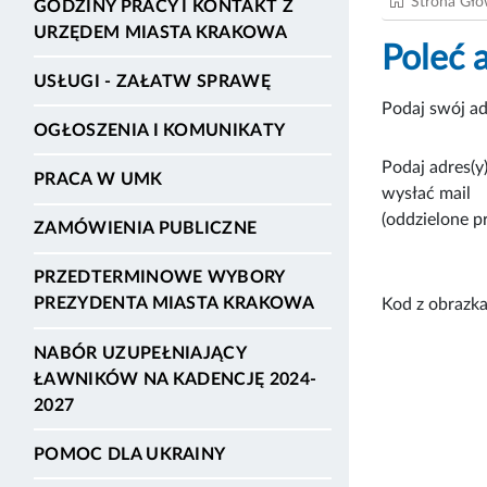
Strona Gł
GODZINY PRACY I KONTAKT Z
URZĘDEM MIASTA KRAKOWA
Poleć 
USŁUGI - ZAŁATW SPRAWĘ
Podaj swój ad
OGŁOSZENIA I KOMUNIKATY
Podaj adres(y)
PRACA W UMK
wysłać mail
(oddzielone p
ZAMÓWIENIA PUBLICZNE
PRZEDTERMINOWE WYBORY
PREZYDENTA MIASTA KRAKOWA
Kod z obrazka
NABÓR UZUPEŁNIAJĄCY
ŁAWNIKÓW NA KADENCJĘ 2024-
2027
POMOC DLA UKRAINY