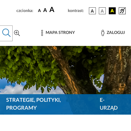
A
A
czcionka:
A
kontrast:
MAPA STRONY
ZALOGUJ
STRATEGIE, POLITYKI,
E-
PROGRAMY
URZĄD