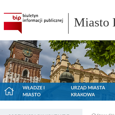
Miasto
WŁADZE I
URZĄD MIASTA
MIASTO
KRAKOWA