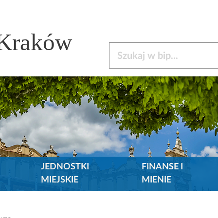
 Kraków
Szukaj w bip
JEDNOSTKI
FINANSE I
MIEJSKIE
MIENIE