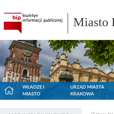
Miasto
WŁADZE I
URZĄD MIASTA
MIASTO
KRAKOWA