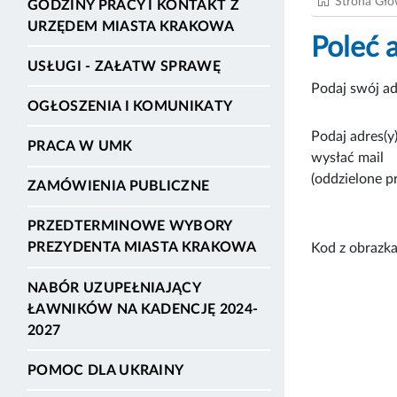
Strona Gł
GODZINY PRACY I KONTAKT Z
URZĘDEM MIASTA KRAKOWA
Poleć 
USŁUGI - ZAŁATW SPRAWĘ
Podaj swój ad
OGŁOSZENIA I KOMUNIKATY
Podaj adres(y)
PRACA W UMK
wysłać mail
(oddzielone p
ZAMÓWIENIA PUBLICZNE
PRZEDTERMINOWE WYBORY
PREZYDENTA MIASTA KRAKOWA
Kod z obrazka
NABÓR UZUPEŁNIAJĄCY
ŁAWNIKÓW NA KADENCJĘ 2024-
2027
POMOC DLA UKRAINY