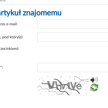
ówna
artykuł znajomemu
res e-mail:
, pod który(e)
rzecinkiem):
*: