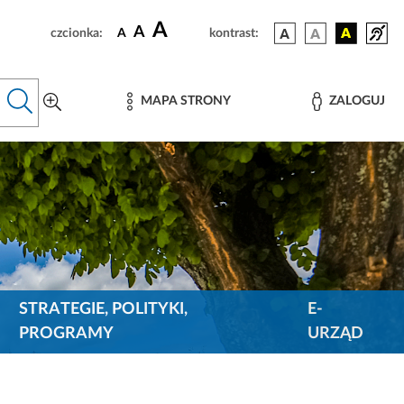
A
A
czcionka:
A
kontrast:
MAPA STRONY
ZALOGUJ
STRATEGIE, POLITYKI,
E-
PROGRAMY
URZĄD