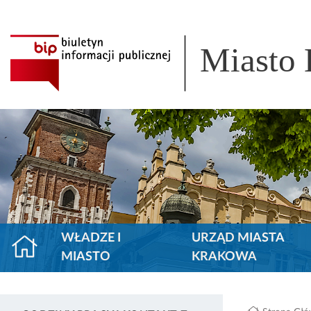
Miasto
WŁADZE I
URZĄD MIASTA
MIASTO
KRAKOWA