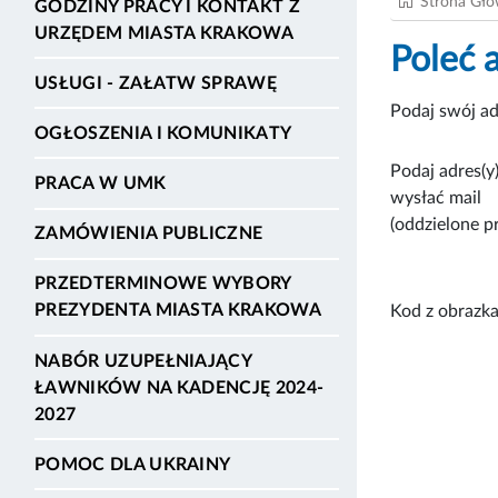
Strona Gł
GODZINY PRACY I KONTAKT Z
URZĘDEM MIASTA KRAKOWA
Poleć 
USŁUGI - ZAŁATW SPRAWĘ
Podaj swój ad
OGŁOSZENIA I KOMUNIKATY
Podaj adres(y)
PRACA W UMK
wysłać mail
(oddzielone p
ZAMÓWIENIA PUBLICZNE
PRZEDTERMINOWE WYBORY
PREZYDENTA MIASTA KRAKOWA
Kod z obrazka
NABÓR UZUPEŁNIAJĄCY
ŁAWNIKÓW NA KADENCJĘ 2024-
2027
POMOC DLA UKRAINY