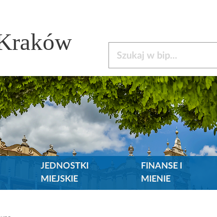
 Kraków
Szukaj w bip
JEDNOSTKI
FINANSE I
MIEJSKIE
MIENIE