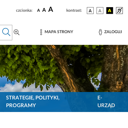
A
A
czcionka:
A
kontrast:
MAPA STRONY
ZALOGUJ
STRATEGIE, POLITYKI,
E-
PROGRAMY
URZĄD