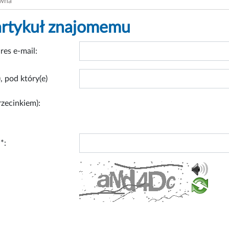
ówna
artykuł znajomemu
res e-mail:
, pod który(e)
rzecinkiem):
*: