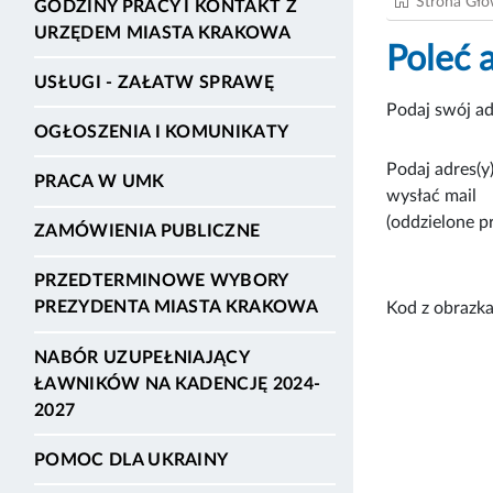
Strona Gł
GODZINY PRACY I KONTAKT Z
URZĘDEM MIASTA KRAKOWA
Poleć 
USŁUGI - ZAŁATW SPRAWĘ
Podaj swój ad
OGŁOSZENIA I KOMUNIKATY
Podaj adres(y)
PRACA W UMK
wysłać mail
(oddzielone p
ZAMÓWIENIA PUBLICZNE
PRZEDTERMINOWE WYBORY
PREZYDENTA MIASTA KRAKOWA
Kod z obrazka
NABÓR UZUPEŁNIAJĄCY
ŁAWNIKÓW NA KADENCJĘ 2024-
2027
POMOC DLA UKRAINY