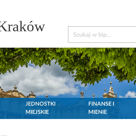
 Kraków
Szukaj w bip
JEDNOSTKI
FINANSE I
MIEJSKIE
MIENIE