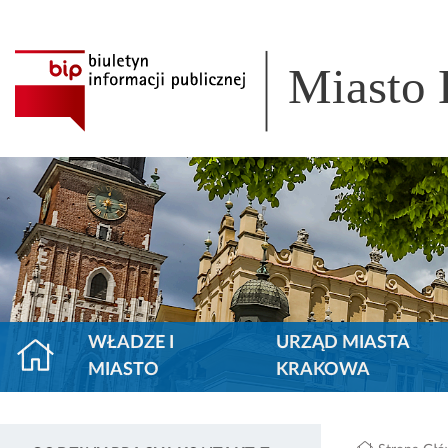
Miasto
WŁADZE I
URZĄD MIASTA
MIASTO
KRAKOWA