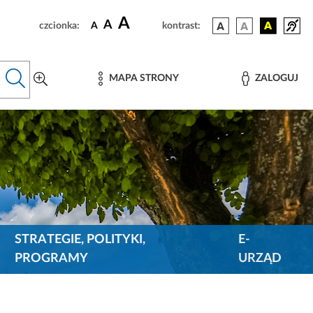
A
A
czcionka:
A
kontrast:
MAPA STRONY
ZALOGUJ
STRATEGIE, POLITYKI,
E-
PROGRAMY
URZĄD