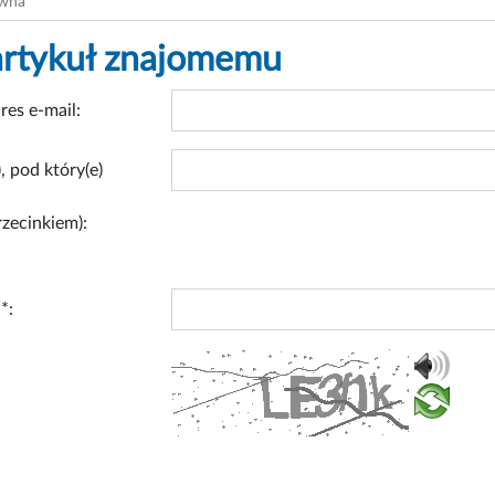
ówna
artykuł znajomemu
res e-mail:
, pod który(e)
rzecinkiem):
*: