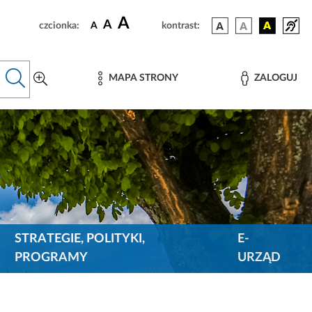
A
A
czcionka:
A
kontrast:
MAPA STRONY
ZALOGUJ
STRATEGIE, POLITYKI,
E-
PROGRAMY
URZĄD