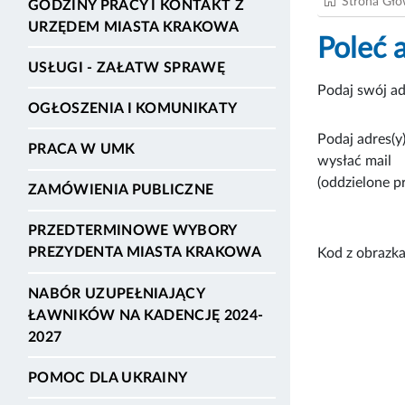
Strona Gł
GODZINY PRACY I KONTAKT Z
URZĘDEM MIASTA KRAKOWA
Poleć 
USŁUGI - ZAŁATW SPRAWĘ
Podaj swój ad
OGŁOSZENIA I KOMUNIKATY
Podaj adres(y)
PRACA W UMK
wysłać mail
(oddzielone p
ZAMÓWIENIA PUBLICZNE
PRZEDTERMINOWE WYBORY
PREZYDENTA MIASTA KRAKOWA
Kod z obrazka
NABÓR UZUPEŁNIAJĄCY
ŁAWNIKÓW NA KADENCJĘ 2024-
2027
POMOC DLA UKRAINY