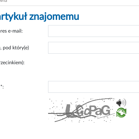
ówna
artykuł znajomemu
res e-mail:
, pod który(e)
rzecinkiem):
*: