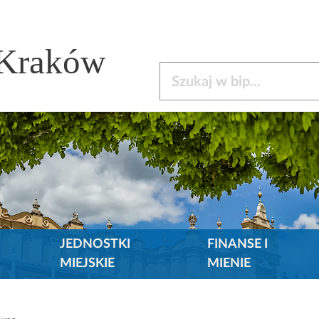
 Kraków
Szukaj w bip
JEDNOSTKI
FINANSE I
MIEJSKIE
MIENIE