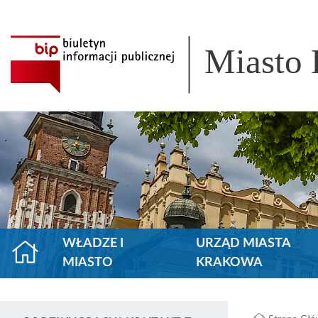
Miasto
WŁADZE I
URZĄD MIASTA
MIASTO
KRAKOWA