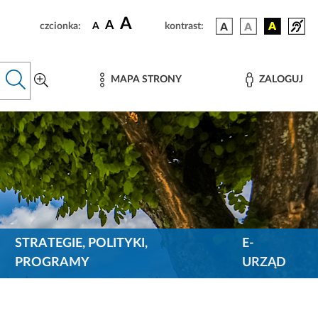
A
A
czcionka:
A
kontrast:
MAPA STRONY
ZALOGUJ
STRATEGIE, POLITYKI,
E-
PROGRAMY
URZĄD