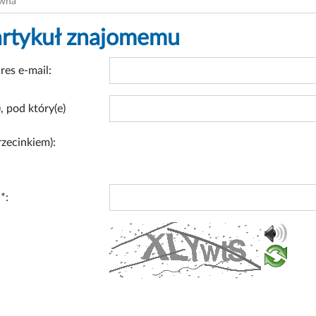
ówna
artykuł znajomemu
res e-mail:
, pod który(e)
rzecinkiem):
*: