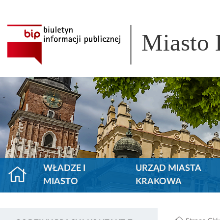
Miasto
WŁADZE I
URZĄD MIASTA
MIASTO
KRAKOWA