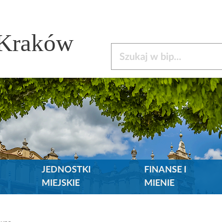
 Kraków
Szukaj w bip
JEDNOSTKI
FINANSE I
MIEJSKIE
MIENIE