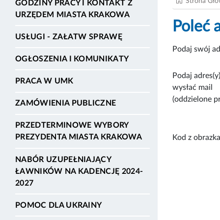
Strona Gł
GODZINY PRACY I KONTAKT Z
URZĘDEM MIASTA KRAKOWA
Poleć 
USŁUGI - ZAŁATW SPRAWĘ
Podaj swój ad
OGŁOSZENIA I KOMUNIKATY
Podaj adres(y)
PRACA W UMK
wysłać mail
(oddzielone p
ZAMÓWIENIA PUBLICZNE
PRZEDTERMINOWE WYBORY
PREZYDENTA MIASTA KRAKOWA
Kod z obrazka
NABÓR UZUPEŁNIAJĄCY
ŁAWNIKÓW NA KADENCJĘ 2024-
2027
POMOC DLA UKRAINY