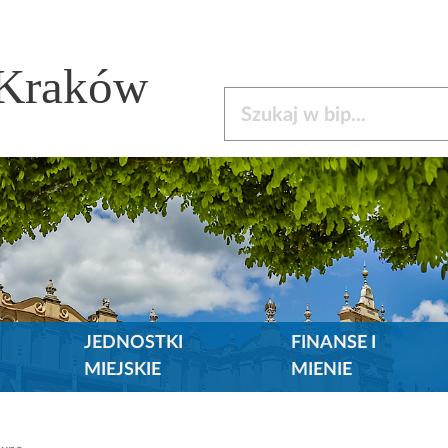
 Kraków
Szukaj w bip
JEDNOSTKI
FINANSE I
MIEJSKIE
MIENIE