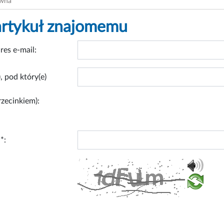
ówna
artykuł znajomemu
res e-mail:
, pod który(e)
rzecinkiem):
*: