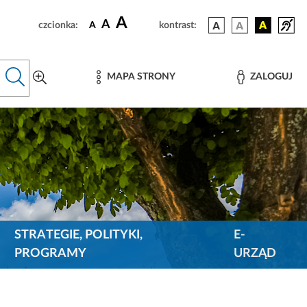
A
A
czcionka:
A
kontrast:
MAPA STRONY
ZALOGUJ
STRATEGIE, POLITYKI,
E-
PROGRAMY
URZĄD