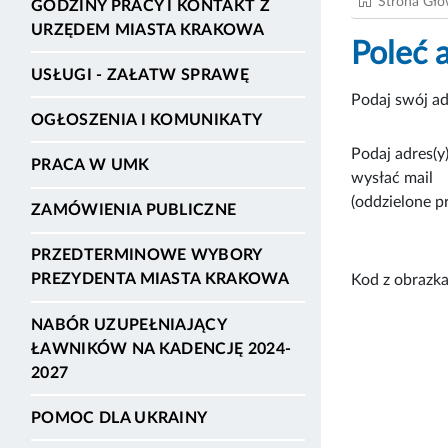
Strona Gł
GODZINY PRACY I KONTAKT Z
URZĘDEM MIASTA KRAKOWA
Poleć 
USŁUGI - ZAŁATW SPRAWĘ
Podaj swój ad
OGŁOSZENIA I KOMUNIKATY
Podaj adres(y)
PRACA W UMK
wysłać mail
(oddzielone p
ZAMÓWIENIA PUBLICZNE
PRZEDTERMINOWE WYBORY
PREZYDENTA MIASTA KRAKOWA
Kod z obrazka
NABÓR UZUPEŁNIAJĄCY
ŁAWNIKÓW NA KADENCJĘ 2024-
2027
POMOC DLA UKRAINY