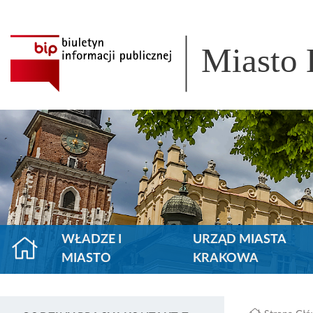
Miasto
WŁADZE I
URZĄD MIASTA
MIASTO
KRAKOWA