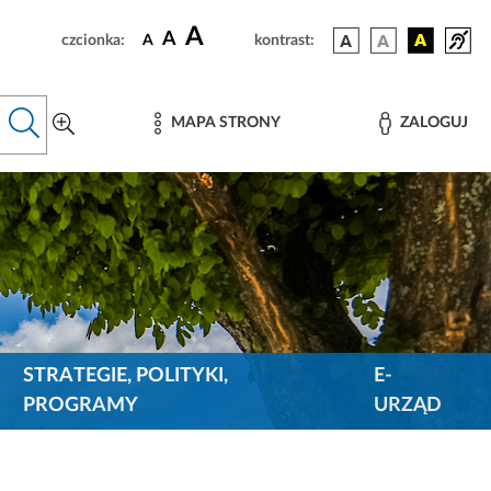
A
A
czcionka:
A
kontrast:
MAPA STRONY
ZALOGUJ
STRATEGIE, POLITYKI,
E-
PROGRAMY
URZĄD