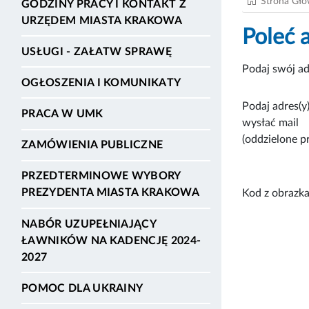
Strona Gł
GODZINY PRACY I KONTAKT Z
URZĘDEM MIASTA KRAKOWA
Poleć 
USŁUGI - ZAŁATW SPRAWĘ
Podaj swój ad
OGŁOSZENIA I KOMUNIKATY
Podaj adres(y)
PRACA W UMK
wysłać mail
(oddzielone p
ZAMÓWIENIA PUBLICZNE
PRZEDTERMINOWE WYBORY
PREZYDENTA MIASTA KRAKOWA
Kod z obrazka
NABÓR UZUPEŁNIAJĄCY
ŁAWNIKÓW NA KADENCJĘ 2024-
2027
POMOC DLA UKRAINY