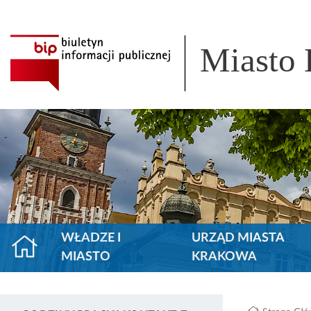
Miasto
WŁADZE I
URZĄD MIASTA
MIASTO
KRAKOWA