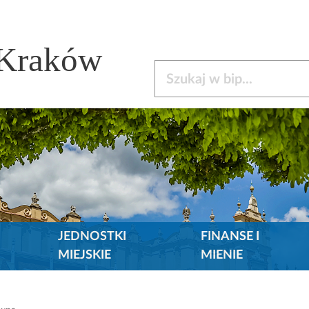
 Kraków
Szukaj w bip
JEDNOSTKI
FINANSE I
MIEJSKIE
MIENIE