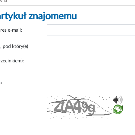
ówna
artykuł znajomemu
res e-mail:
, pod który(e)
rzecinkiem):
*: