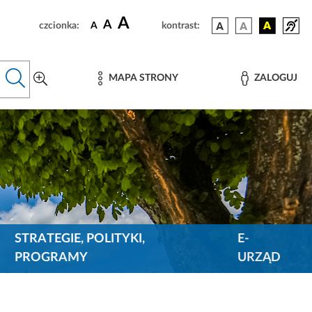
A
A
czcionka:
A
kontrast:
MAPA STRONY
ZALOGUJ
STRATEGIE, POLITYKI,
E-
PROGRAMY
URZĄD