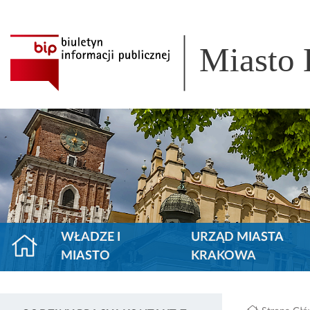
Miasto
WŁADZE I
URZĄD MIASTA
MIASTO
KRAKOWA