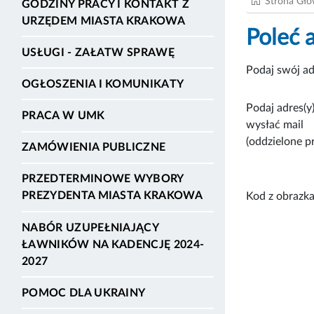
Strona Gł
GODZINY PRACY I KONTAKT Z
URZĘDEM MIASTA KRAKOWA
Poleć 
USŁUGI - ZAŁATW SPRAWĘ
Podaj swój ad
OGŁOSZENIA I KOMUNIKATY
Podaj adres(y)
PRACA W UMK
wysłać mail
(oddzielone p
ZAMÓWIENIA PUBLICZNE
PRZEDTERMINOWE WYBORY
PREZYDENTA MIASTA KRAKOWA
Kod z obrazka
NABÓR UZUPEŁNIAJĄCY
ŁAWNIKÓW NA KADENCJĘ 2024-
2027
POMOC DLA UKRAINY