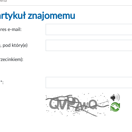
ówna
artykuł znajomemu
res e-mail:
, pod który(e)
rzecinkiem):
*: