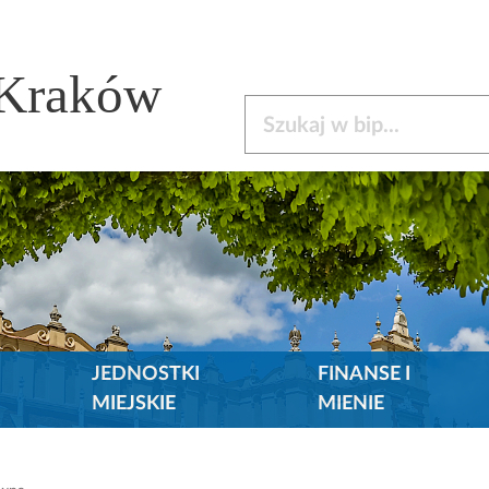
 Kraków
Szukaj w bip
JEDNOSTKI
FINANSE I
MIEJSKIE
MIENIE