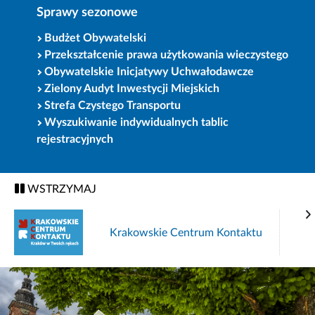
Sprawy sezonowe
Budżet Obywatelski
Przekształcenie prawa użytkowania wieczystego
Obywatelskie Inicjatywy Uchwałodawcze
Zielony Audyt Inwestycji Miejskich
Strefa Czystego Transportu
Wyszukiwanie indywidualnych tablic
rejestracyjnych
WSTRZYMAJ
Krakowskie Centrum Kontaktu