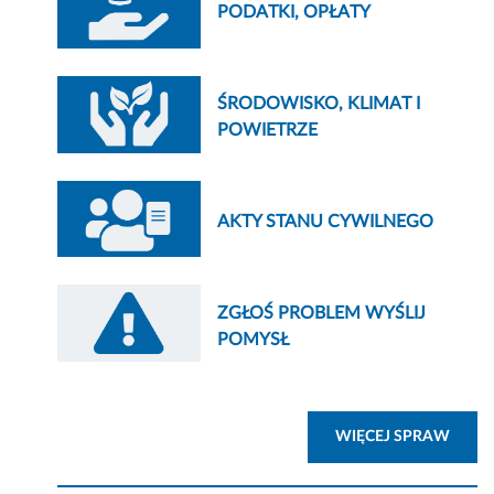
PODATKI, OPŁATY
ŚRODOWISKO, KLIMAT I
POWIETRZE
AKTY STANU CYWILNEGO
ZGŁOŚ PROBLEM WYŚLIJ
POMYSŁ
ZOBA
WIĘCEJ SPRAW