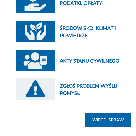
PODATKI, OPŁATY
ŚRODOWISKO, KLIMAT I
POWIETRZE
AKTY STANU CYWILNEGO
ZGŁOŚ PROBLEM WYŚLIJ
POMYSŁ
ZOBA
WIĘCEJ SPRAW