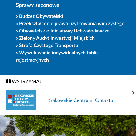
Sprawy sezonowe
Budżet Obywatelski
Przekształcenie prawa użytkowania wieczystego
Obywatelskie Inicjatywy Uchwałodawcze
Zielony Audyt Inwestycji Miejskich
Strefa Czystego Transportu
Wyszukiwanie indywidualnych tablic
rejestracyjnych
WSTRZYMAJ
Krakowskie Centrum Kontaktu