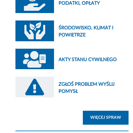
PODATKI, OPŁATY
ŚRODOWISKO, KLIMAT I
POWIETRZE
AKTY STANU CYWILNEGO
ZGŁOŚ PROBLEM WYŚLIJ
POMYSŁ
ZOBA
WIĘCEJ SPRAW