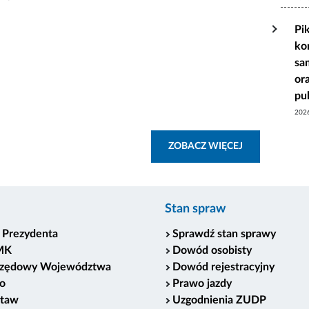
Pi
ko
sa
or
pu
202
ZOBACZ WSZY
ZOBACZ WIĘCEJ
Stan spraw
 Prezydenta
Sprawdź stan sprawy
MK
Dowód osobisty
rzędowy Województwa
Dowód rejestracyjny
o
Prawo jazdy
staw
Uzgodnienia ZUDP