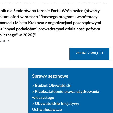
knik dla Seniorów na terenie Fortu Wróblowice (otwarty
nkurs ofert w ramach "Rocznego programu współpracy
morządu Miasta Krakowa z organizacjami pozarządowymi
az innymi podmiotami prowadzącymi działalność pożytku
blicznego" w 2026.)"
6-08-07
STKIE NAJNOWSZE ARTYKUŁY BIP MK
ZOBA
ZOBACZ WIĘCEJ
Sprawy sezonowe
Budżet Obywatelski
Przekształcenie prawa użytkowania
wieczystego
Obywatelskie Inicjatywy
Uchwałodawcze