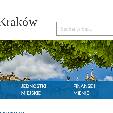
 Kraków
Szukaj w bip
JEDNOSTKI
FINANSE I
MIEJSKIE
MIENIE