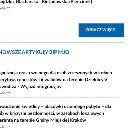
ujdzka, Blacharska i Bieżanowska/Przecinek)
6-08-07
AKTU
ZOBACZ WIĘCEJ
NOWSZE ARTYKUŁY BIP MJO
ganizacja czasu wolnego dla osób zrzeszonych w kołach
erytów, rencistów i inwalidów na terenie Dzielnicy V
owodrza - Wyjazd integracyjny
6-08-07
owadzenie świetlicy – placówki dziennego pobytu – dla
ób w kryzysie bezdomności, w zasobach lokalowych
erenta na terenie Gminy Miejskiej Kraków
6-08-07