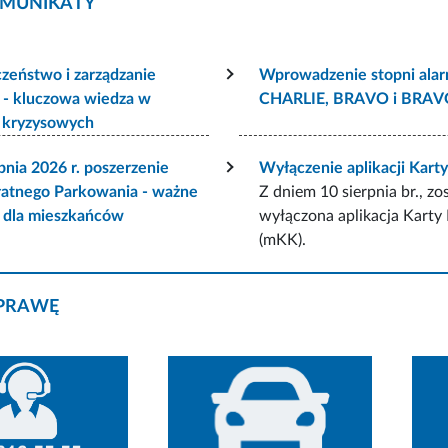
MUNIKATY
zeństwo i zarządzanie
Wprowadzenie stopni ala
 - kluczowa wiedza w
CHARLIE, BRAVO i BRA
h kryzysowych
pnia 2026 r. poszerzenie
Wyłączenie aplikacji Kart
łatnego Parkowania - ważne
Z dniem 10 sierpnia br., zo
e dla mieszkańców
wyłączona aplikacja Karty
(mKK).
PRAWĘ