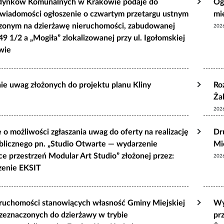
dynków Komunalnych w Krakowie podaje do
Og
 wiadomości ogłoszenie o czwartym przetargu ustnym
mi
czonym na dzierżawę nieruchomości, zabudowanej
202
49 1/2 a „Mogiła” zlokalizowanej przy ul. Igołomskiej
wie
ie uwag złożonych do projektu planu Kliny
Ro
Ża
202
 o możliwości zgłaszania uwag do oferty na realizację
Dr
blicznego pn. „Studio Otwarte — wydarzenie
Mi
ce przestrzeń Modular Art Studio” złożonej przez:
202
zenie EKSIT
ruchomości stanowiących własność Gminy Miejskiej
Wy
zeznaczonych do dzierżawy w trybie
pr