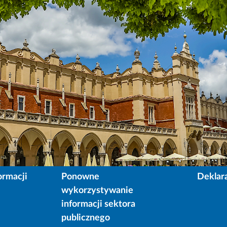
ormacji
Ponowne
Deklar
wykorzystywanie
informacji sektora
publicznego