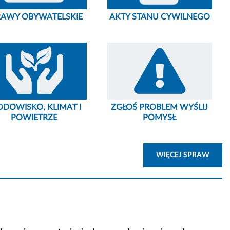
RAWY OBYWATELSKIE
AKTY STANU CYWILNEGO
ODOWISKO, KLIMAT I
ZGŁOŚ PROBLEM WYŚLIJ
POWIETRZE
POMYSŁ
ZOBA
WIĘCEJ SPRAW