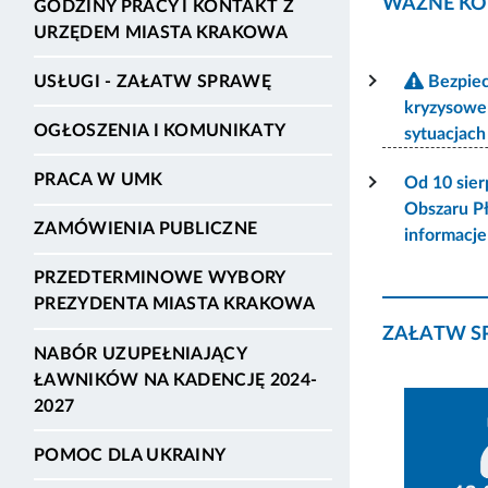
WAŻNE KO
GODZINY PRACY I KONTAKT Z
URZĘDEM MIASTA KRAKOWA
USŁUGI - ZAŁATW SPRAWĘ
Bezpiec
kryzysowe
OGŁOSZENIA I KOMUNIKATY
sytuacjac
PRACA W UMK
Od 10 sier
Obszaru P
ZAMÓWIENIA PUBLICZNE
informacj
PRZEDTERMINOWE WYBORY
PREZYDENTA MIASTA KRAKOWA
ZAŁATW S
NABÓR UZUPEŁNIAJĄCY
ŁAWNIKÓW NA KADENCJĘ 2024-
2027
POMOC DLA UKRAINY