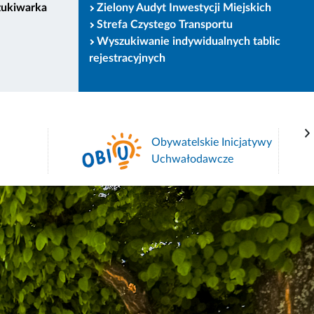
zukiwarka
Zielony Audyt Inwestycji Miejskich
Strefa Czystego Transportu
Wyszukiwanie indywidualnych tablic
rejestracyjnych
icjatywy
Portal Edukacyjny Miasta
e
Krakowa