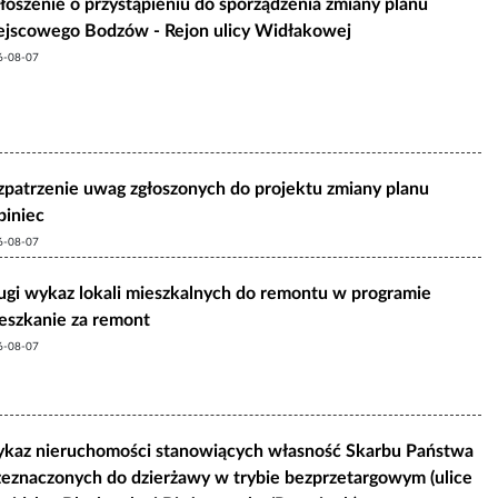
łoszenie o przystąpieniu do sporządzenia zmiany planu
ejscowego Bodzów - Rejon ulicy Widłakowej
6-08-07
zpatrzenie uwag zgłoszonych do projektu zmiany planu
biniec
6-08-07
ugi wykaz lokali mieszkalnych do remontu w programie
eszkanie za remont
6-08-07
kaz nieruchomości stanowiących własność Skarbu Państwa
zeznaczonych do dzierżawy w trybie bezprzetargowym (ulice