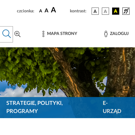
A
A
czcionka:
A
kontrast:
MAPA STRONY
ZALOGUJ
STRATEGIE, POLITYKI,
E-
PROGRAMY
URZĄD