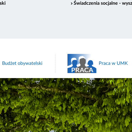
ski
Świadczenia socjalne - wys
Obywatelskie In
Praca w UMK
Uchwałodawcz