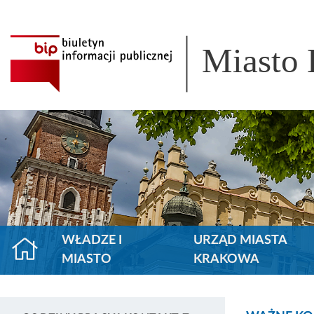
Miasto
WŁADZE I
URZĄD MIASTA
MIASTO
KRAKOWA