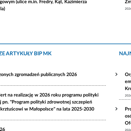
gowym (ulice m.in. Fredry, Kąt, Kazimierza
Żm
la)
202
E ARTYKUŁY BIP MK
NAJ
szonych zgromadzeń publicznych 2026
Or
em
Kr
ert na realizację w 2026 roku programu polityki
202
 pn. "Program polityki zdrowotnej szczepień
krztuścowi w Małopolsce" na lata 2025-2030
Pr
os
Of
026
202