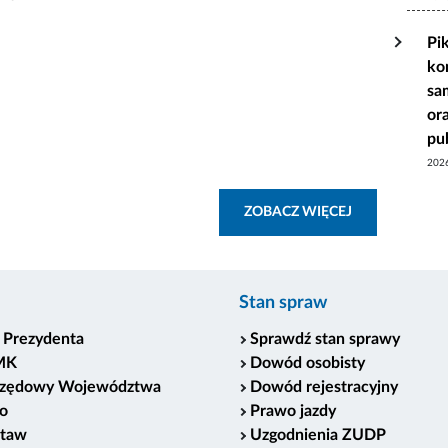
Pi
ko
sa
or
pu
202
ZOBACZ WSZY
ZOBACZ WIĘCEJ
Stan spraw
 Prezydenta
Sprawdź stan sprawy
MK
Dowód osobisty
rzędowy Województwa
Dowód rejestracyjny
o
Prawo jazdy
staw
Uzgodnienia ZUDP