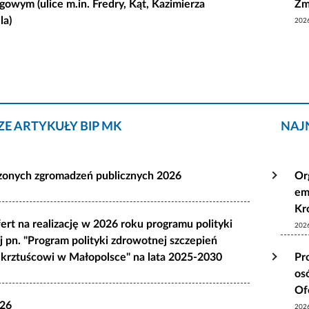
gowym (ulice m.in. Fredry, Kąt, Kazimierza
Żm
la)
202
E ARTYKUŁY BIP MK
NAJ
szonych zgromadzeń publicznych 2026
Or
em
Kr
ert na realizację w 2026 roku programu polityki
202
 pn. "Program polityki zdrowotnej szczepień
krztuścowi w Małopolsce" na lata 2025-2030
Pr
os
Of
026
202