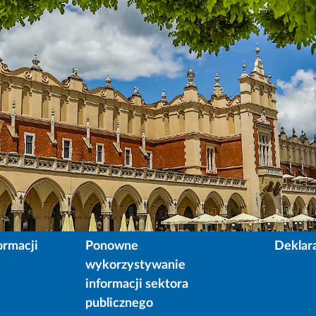
ormacji
Ponowne
Deklar
wykorzystywanie
informacji sektora
publicznego