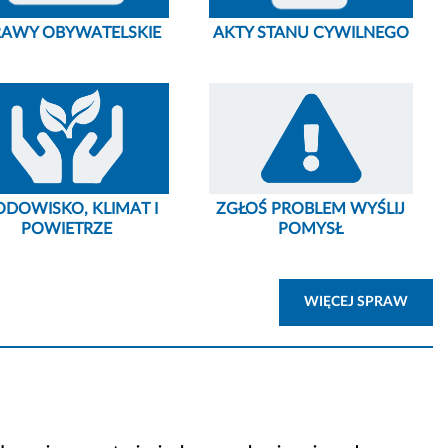
RAWY OBYWATELSKIE
AKTY STANU CYWILNEGO
ODOWISKO, KLIMAT I
ZGŁOŚ PROBLEM WYŚLIJ
POWIETRZE
POMYSŁ
ZOBA
WIĘCEJ SPRAW