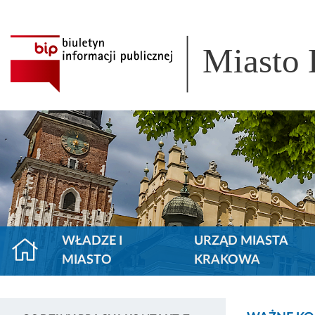
Miasto
WŁADZE I
URZĄD MIASTA
MIASTO
KRAKOWA