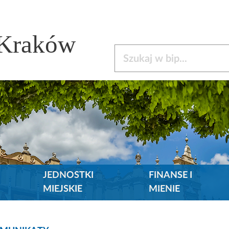
 Kraków
Szukaj w bip
JEDNOSTKI
FINANSE I
MIEJSKIE
MIENIE