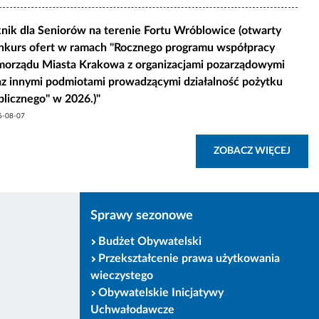
knik dla Seniorów na terenie Fortu Wróblowice (otwarty
nkurs ofert w ramach "Rocznego programu współpracy
morządu Miasta Krakowa z organizacjami pozarządowymi
az innymi podmiotami prowadzącymi działalność pożytku
blicznego" w 2026.)"
6-08-07
STKIE NAJNOWSZE ARTYKUŁY BIP MK
ZOBA
ZOBACZ WIĘCEJ
Sprawy sezonowe
Budżet Obywatelski
Przekształcenie prawa użytkowania
wieczystego
Obywatelskie Inicjatywy
Uchwałodawcze