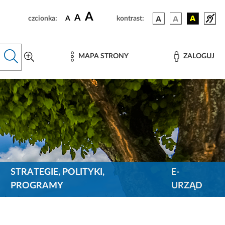
A
A
czcionka:
A
kontrast:
MAPA STRONY
ZALOGUJ
STRATEGIE, POLITYKI,
E-
PROGRAMY
URZĄD