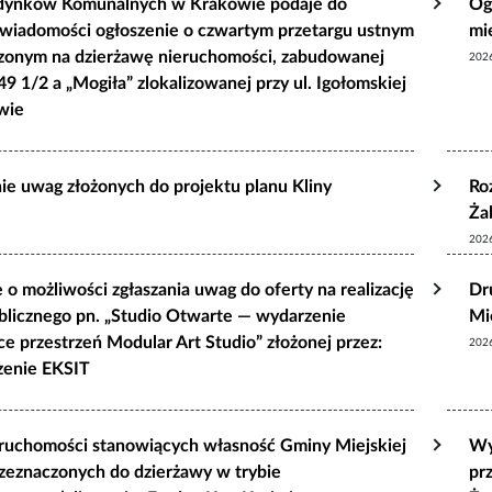
dynków Komunalnych w Krakowie podaje do
Og
 wiadomości ogłoszenie o czwartym przetargu ustnym
mi
czonym na dzierżawę nieruchomości, zabudowanej
202
49 1/2 a „Mogiła” zlokalizowanej przy ul. Igołomskiej
wie
ie uwag złożonych do projektu planu Kliny
Ro
Ża
202
 o możliwości zgłaszania uwag do oferty na realizację
Dr
blicznego pn. „Studio Otwarte — wydarzenie
Mi
ce przestrzeń Modular Art Studio” złożonej przez:
202
zenie EKSIT
ruchomości stanowiących własność Gminy Miejskiej
Wy
zeznaczonych do dzierżawy w trybie
pr