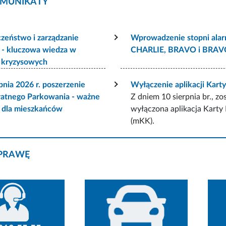
MUNIKATY
zeństwo i zarządzanie
Wprowadzenie stopni ala
 - kluczowa wiedza w
CHARLIE, BRAVO i BRA
h kryzysowych
pnia 2026 r. poszerzenie
Wyłączenie aplikacji Kart
łatnego Parkowania - ważne
Z dniem 10 sierpnia br., zo
e dla mieszkańców
wyłączona aplikacja Karty
(mKK).
PRAWĘ