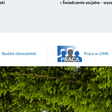
ski
Świadczenia socjalne - wys
Budżet obywatelski
Praca w UMK