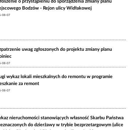
łoszenie o przystąpieniu do sporządzenia zmiany planu
ejscowego Bodzów - Rejon ulicy Widłakowej
6-08-07
zpatrzenie uwag zgłoszonych do projektu zmiany planu
biniec
6-08-07
ugi wykaz lokali mieszkalnych do remontu w programie
eszkanie za remont
6-08-07
kaz nieruchomości stanowiących własność Skarbu Państwa
zeznaczonych do dzierżawy w trybie bezprzetargowym (ulice