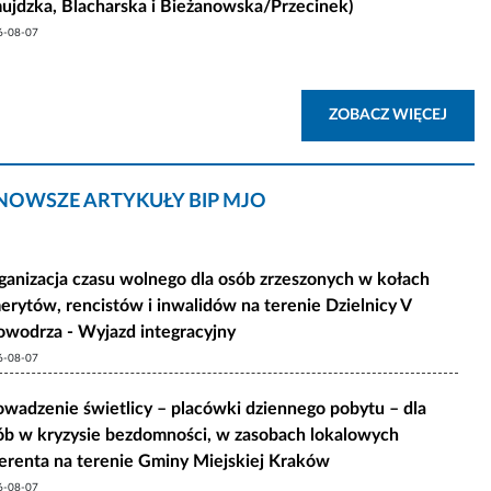
ujdzka, Blacharska i Bieżanowska/Przecinek)
6-08-07
AKTU
ZOBACZ WIĘCEJ
NOWSZE ARTYKUŁY BIP MJO
ganizacja czasu wolnego dla osób zrzeszonych w kołach
erytów, rencistów i inwalidów na terenie Dzielnicy V
owodrza - Wyjazd integracyjny
6-08-07
owadzenie świetlicy – placówki dziennego pobytu – dla
ób w kryzysie bezdomności, w zasobach lokalowych
erenta na terenie Gminy Miejskiej Kraków
6-08-07