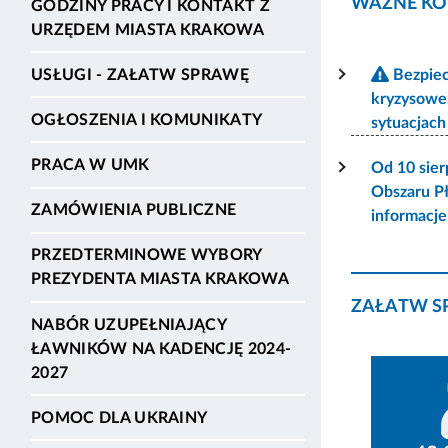
WAŻNE KO
GODZINY PRACY I KONTAKT Z
URZĘDEM MIASTA KRAKOWA
USŁUGI - ZAŁATW SPRAWĘ
Bezpiec
kryzysowe
OGŁOSZENIA I KOMUNIKATY
sytuacjac
PRACA W UMK
Od 10 sier
Obszaru P
ZAMÓWIENIA PUBLICZNE
informacj
PRZEDTERMINOWE WYBORY
PREZYDENTA MIASTA KRAKOWA
ZAŁATW S
NABÓR UZUPEŁNIAJĄCY
ŁAWNIKÓW NA KADENCJĘ 2024-
2027
POMOC DLA UKRAINY