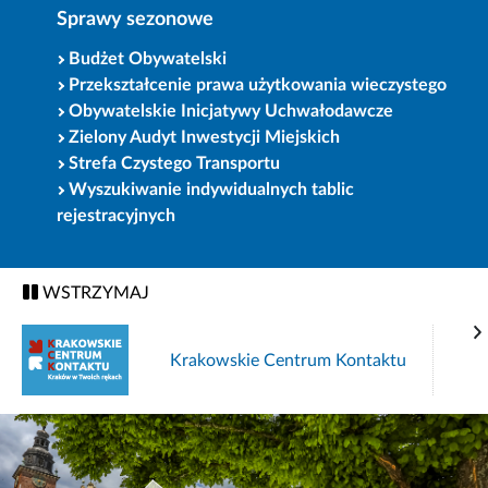
Sprawy sezonowe
Budżet Obywatelski
Przekształcenie prawa użytkowania wieczystego
Obywatelskie Inicjatywy Uchwałodawcze
Zielony Audyt Inwestycji Miejskich
Strefa Czystego Transportu
Wyszukiwanie indywidualnych tablic
rejestracyjnych
WSTRZYMAJ
Krakowskie Centrum Kontaktu