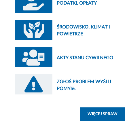
PODATKI, OPŁATY
ŚRODOWISKO, KLIMAT I
POWIETRZE
AKTY STANU CYWILNEGO
ZGŁOŚ PROBLEM WYŚLIJ
POMYSŁ
ZOBA
WIĘCEJ SPRAW