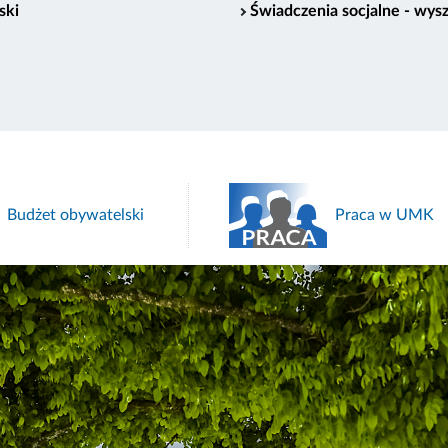
ski
Świadczenia socjalne - wys
Budżet obywatelski
Praca w UMK