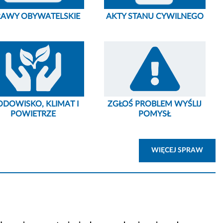
RAWY OBYWATELSKIE
AKTY STANU CYWILNEGO
ODOWISKO, KLIMAT I
ZGŁOŚ PROBLEM WYŚLIJ
POWIETRZE
POMYSŁ
ZOBA
WIĘCEJ SPRAW