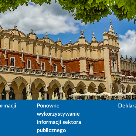
ormacji
Ponowne
Deklar
wykorzystywanie
informacji sektora
publicznego