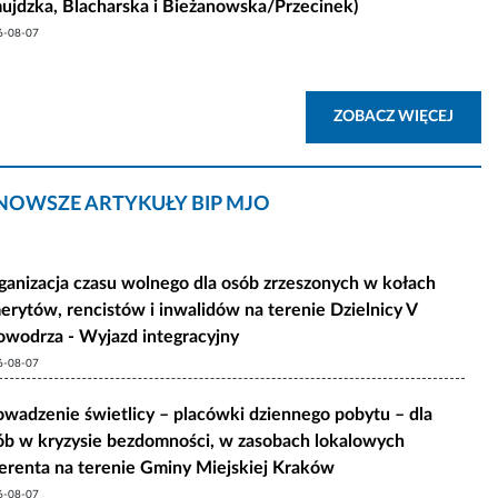
ujdzka, Blacharska i Bieżanowska/Przecinek)
6-08-07
AKTU
ZOBACZ WIĘCEJ
NOWSZE ARTYKUŁY BIP MJO
ganizacja czasu wolnego dla osób zrzeszonych w kołach
erytów, rencistów i inwalidów na terenie Dzielnicy V
owodrza - Wyjazd integracyjny
6-08-07
owadzenie świetlicy – placówki dziennego pobytu – dla
ób w kryzysie bezdomności, w zasobach lokalowych
erenta na terenie Gminy Miejskiej Kraków
6-08-07