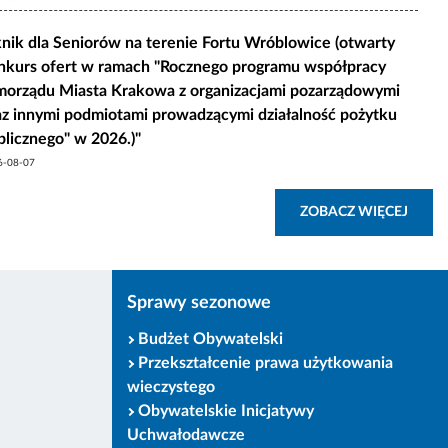
knik dla Seniorów na terenie Fortu Wróblowice (otwarty
nkurs ofert w ramach "Rocznego programu współpracy
morządu Miasta Krakowa z organizacjami pozarządowymi
az innymi podmiotami prowadzącymi działalność pożytku
blicznego" w 2026.)"
6-08-07
STKIE NAJNOWSZE ARTYKUŁY BIP MK
ZOBA
ZOBACZ WIĘCEJ
Sprawy sezonowe
Budżet Obywatelski
Przekształcenie prawa użytkowania
wieczystego
Obywatelskie Inicjatywy
Uchwałodawcze