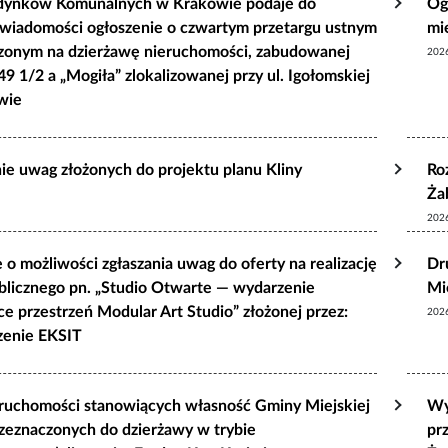
dynków Komunalnych w Krakowie podaje do
Og
 wiadomości ogłoszenie o czwartym przetargu ustnym
mi
czonym na dzierżawę nieruchomości, zabudowanej
202
49 1/2 a „Mogiła” zlokalizowanej przy ul. Igołomskiej
wie
ie uwag złożonych do projektu planu Kliny
Ro
Ża
202
 o możliwości zgłaszania uwag do oferty na realizację
Dr
blicznego pn. „Studio Otwarte — wydarzenie
Mi
ce przestrzeń Modular Art Studio” złożonej przez:
202
zenie EKSIT
ruchomości stanowiących własność Gminy Miejskiej
Wy
zeznaczonych do dzierżawy w trybie
pr