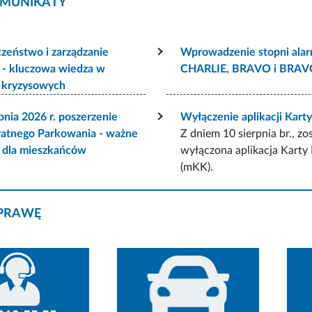
MUNIKATY
zeństwo i zarządzanie
Wprowadzenie stopni ala
 - kluczowa wiedza w
CHARLIE, BRAVO i BRA
h kryzysowych
pnia 2026 r. poszerzenie
Wyłączenie aplikacji Kart
łatnego Parkowania - ważne
Z dniem 10 sierpnia br., zo
e dla mieszkańców
wyłączona aplikacja Karty
(mKK).
PRAWĘ