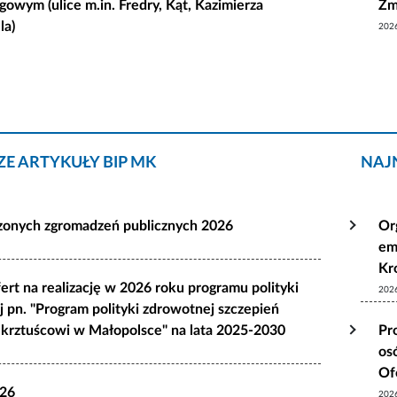
gowym (ulice m.in. Fredry, Kąt, Kazimierza
Żm
la)
202
E ARTYKUŁY BIP MK
NAJ
szonych zgromadzeń publicznych 2026
Or
em
Kr
ert na realizację w 2026 roku programu polityki
202
 pn. "Program polityki zdrowotnej szczepień
krztuścowi w Małopolsce" na lata 2025-2030
Pr
os
Of
026
202