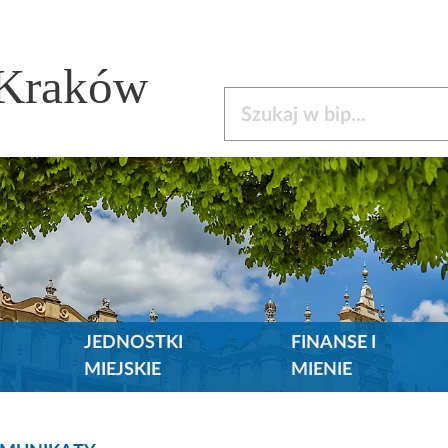
 Kraków
Szukaj w bip
JEDNOSTKI
FINANSE I
MIEJSKIE
MIENIE