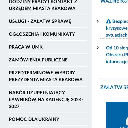
WAŻNE KO
GODZINY PRACY I KONTAKT Z
URZĘDEM MIASTA KRAKOWA
USŁUGI - ZAŁATW SPRAWĘ
Bezpiec
kryzysowe
OGŁOSZENIA I KOMUNIKATY
sytuacjac
PRACA W UMK
Od 10 sier
Obszaru P
ZAMÓWIENIA PUBLICZNE
informacj
PRZEDTERMINOWE WYBORY
PREZYDENTA MIASTA KRAKOWA
ZAŁATW S
NABÓR UZUPEŁNIAJĄCY
ŁAWNIKÓW NA KADENCJĘ 2024-
2027
POMOC DLA UKRAINY