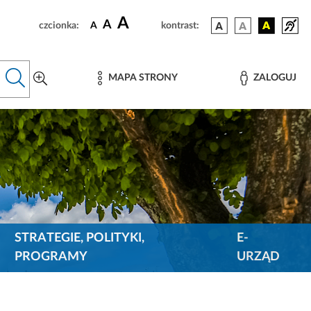
A
A
czcionka:
A
kontrast:
MAPA STRONY
ZALOGUJ
STRATEGIE, POLITYKI,
E-
PROGRAMY
URZĄD