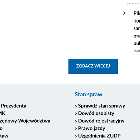
Pi
ko
sa
or
pu
202
ZOBACZ WSZY
ZOBACZ WIĘCEJ
Stan spraw
 Prezydenta
Sprawdź stan sprawy
MK
Dowód osobisty
rzędowy Województwa
Dowód rejestracyjny
o
Prawo jazdy
staw
Uzgodnienia ZUDP