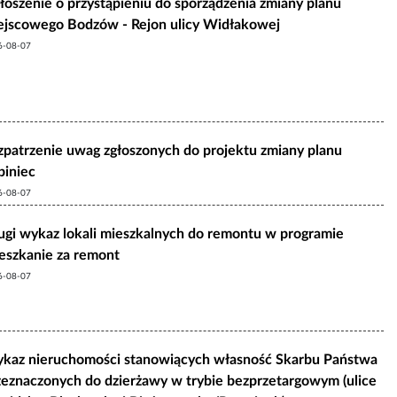
łoszenie o przystąpieniu do sporządzenia zmiany planu
ejscowego Bodzów - Rejon ulicy Widłakowej
6-08-07
zpatrzenie uwag zgłoszonych do projektu zmiany planu
biniec
6-08-07
ugi wykaz lokali mieszkalnych do remontu w programie
eszkanie za remont
6-08-07
kaz nieruchomości stanowiących własność Skarbu Państwa
zeznaczonych do dzierżawy w trybie bezprzetargowym (ulice