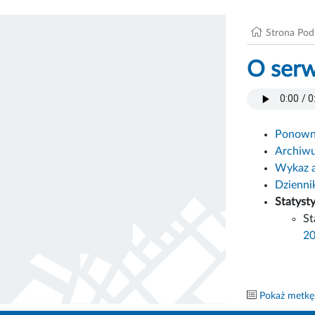
Strona Po
O serw
Ponowne
Archiw
Wykaz 
Dzienni
Statyst
St
2
Pokaż metkę