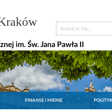
 Kraków
Szukaj w bip
ej im. Św. Jana Pawła II
FINANSE I MIENIE
POLITY