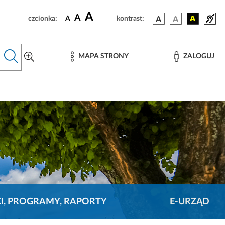
A
A
czcionka:
A
kontrast:
MAPA STRONY
ZALOGUJ
KI, PROGRAMY, RAPORTY
E-URZĄD