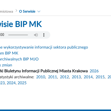
dmiotowa
O Serwisie
isie BIP MK
 wykorzystywanie informacji sektora publicznego
um BIP MK
archiwalnych BIP MJO
k zmian
yki Biuletynu Informacji Publicznej Miasta Krakowa
2026
atystyki archiwalne:
2010
,
2011
,
2012
,
2013
,
2014
,
2015
,
2
023
,
2024
,
2025