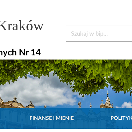
 Kraków
Szukaj w bip
nych Nr 14
FINANSE I MIENIE
POLITY