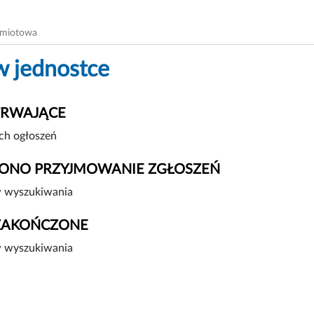
dmiotowa
w jednostce
TRWAJĄCE
ch ogłoszeń
ONO PRZYJMOWANIE ZGŁOSZEŃ
 wyszukiwania
ZAKOŃCZONE
 wyszukiwania