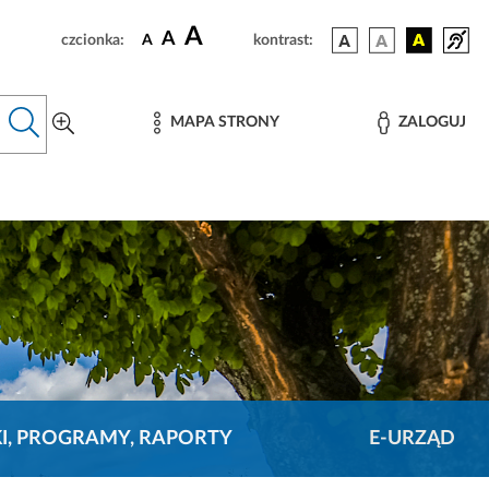
A
A
czcionka:
A
kontrast:
MAPA STRONY
ZALOGUJ
KI, PROGRAMY, RAPORTY
E-URZĄD