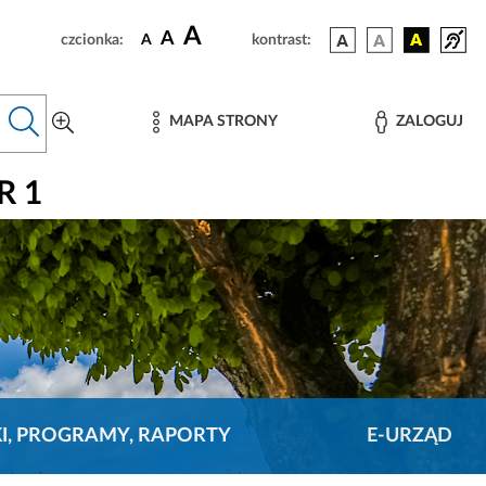
A
A
czcionka:
A
kontrast:
MAPA STRONY
ZALOGUJ
R 1
KI, PROGRAMY, RAPORTY
E-URZĄD