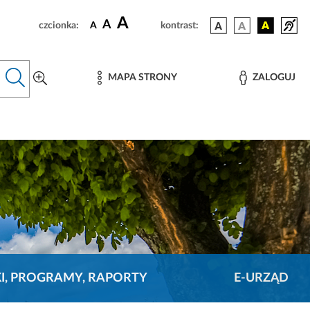
A
A
czcionka:
A
kontrast:
MAPA STRONY
ZALOGUJ
KI, PROGRAMY, RAPORTY
E-URZĄD