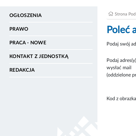
Strona Po
OGŁOSZENIA
Poleć 
PRAWO
PRACA - NOWE
Podaj swój ad
KONTAKT Z JEDNOSTKĄ
Podaj adres(y)
wysłać mail
REDAKCJA
(oddzielone p
Kod z obrazka