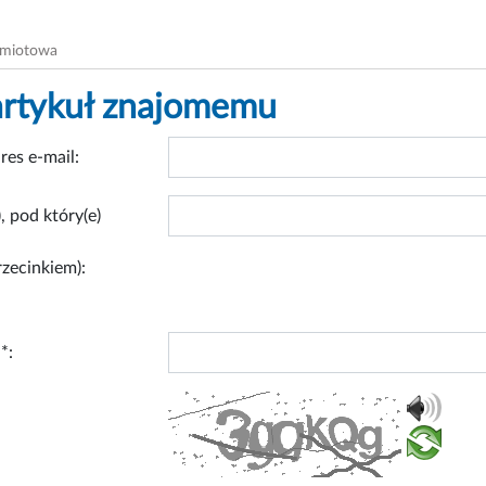
dmiotowa
artykuł znajomemu
res e-mail:
, pod który(e)
rzecinkiem):
*: