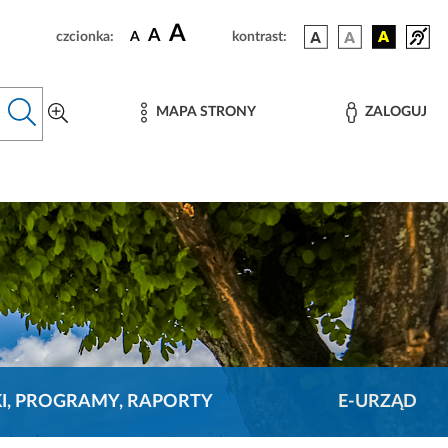
A
A
czcionka:
A
kontrast:
MAPA STRONY
ZALOGUJ
KI, PROGRAMY, RAPORTY
E-URZĄD