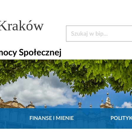
 Kraków
Szukaj w bip
mocy Społecznej
FINANSE I MIENIE
POLITY