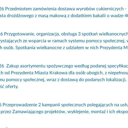
6 Przedmiotem zamówienia dostawa wyrobów cukierniczych - 1 6
asta drożdżowego z masą makową z dodatkiem bakalii o wadze 4
 Przygotowanie, organizacja, obsługa 3 spotkań wielkanocnych
ystających ze wsparcia w ramach systemu pomocy społecznej, we
h osób. Spotkania wielkanocne z udziałem w nich Prezydenta M
26 Zakup asortymentu spożywczego według podanej specyfikacj
h od Prezydenta Miasta Krakowa dla osób ubogich, z niepełnos
mu pomocy społecznej, wraz z dostawą do podanych lokalizacj
ść oferty.
6 Przeprowadzenie 2 kampanii społecznych polegających na u
przez Zamawiającego projektów, wyklejenie, montaż i ich ekspoz