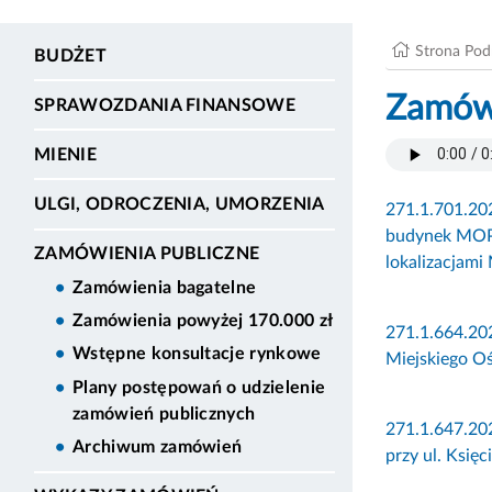
Strona Po
BUDŻET
Zamówi
SPRAWOZDANIA FINANSOWE
MIENIE
ULGI, ODROCZENIA, UMORZENIA
271.1.701.20
budynek MOPS 
ZAMÓWIENIA PUBLICZNE
lokalizacjam
Zamówienia bagatelne
Zamówienia powyżej 170.000 zł
271.1.664.202
Wstępne konsultacje rynkowe
Miejskiego O
Plany postępowań o udzielenie
zamówień publicznych
271.1.647.20
Archiwum zamówień
przy ul. Księ