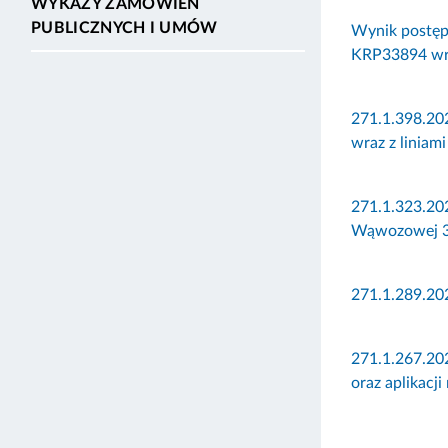
WYKAZY ZAMÓWIEŃ
PUBLICZNYCH I UMÓW
Wynik postęp
KRP33894 wra
271.1.398.20
wraz z liniam
271.1.323.20
Wąwozowej 34
271.1.289.20
271.1.267.202
oraz aplikacji