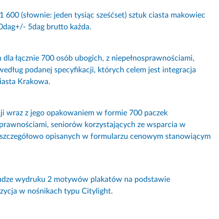
00 (słownie: jeden tysiąc sześćset) sztuk ciasta makowiec
0dag+/- 5dag brutto każda.
 dla łącznie 700 osób ubogich, z niepełnosprawnościami,
dług podanej specyfikacji, których celem jest integracja
iasta Krakowa.
i wraz z jego opakowaniem w formie 700 paczek
prawnościami, seniorów korzystających ze wsparcia w
i, szczegółowo opisanych w formularzu cenowym stanowiącym
słudze wydruku 2 motywów plakatów na podstawie
ycja w nośnikach typu Citylight.