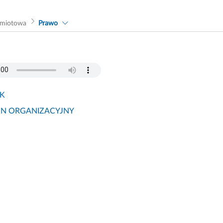
dmiotowa
Prawo
IK
IN ORGANIZACYJNY