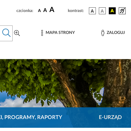
A
A
czcionka:
A
kontrast:
MAPA STRONY
ZALOGUJ
KI, PROGRAMY, RAPORTY
E-URZĄD