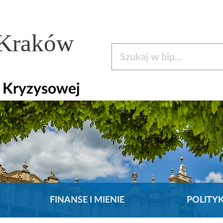
 Kraków
Szukaj w bip
i Kryzysowej
FINANSE I MIENIE
POLITY