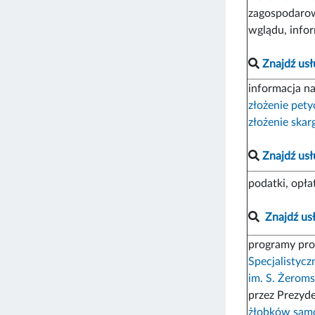
zagospodarow
wglądu, info
Znajdź usł
informacja n
złożenie petyc
złożenie skar
Znajdź usł
podatki, opł
Znajdź us
programy profi
Specjalistycz
im. S. Żerom
przez Prezyde
żłobków sam