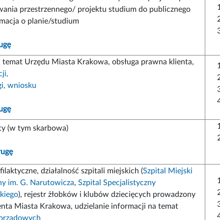
ania przestrzennego/ projektu studium do publicznego
rmacja o planie/studium
ugę
a temat Urzędu Miasta Krakowa, obsługa prawna klienta,
ji,
gi, wniosku
ugę
aty (w tym skarbowa)
ługę
laktyczne, działalność szpitali miejskich (
Szpital Miejski
ny im. G. Narutowicza
,
Szpital Specjalistyczny
skiego
), rejestr żłobków i klubów dziecięcych prowadzony
nta Miasta Krakowa, udzielanie informacji na temat
orządowych