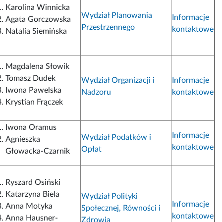
Karolina Winnicka
Wydział Planowania
Informacje
Agata Gorczowska
Przestrzennego
kontaktowe
Natalia Siemińska
Magdalena Słowik
Tomasz Dudek
Wydział Organizacji i
Informacje
Iwona Pawelska
Nadzoru
kontaktowe
Krystian Frączek
Iwona Oramus
Informacje
Wydział Podatków i
Agnieszka
kontaktowe
Opłat
Głowacka-Czarnik
Ryszard Osiński
Katarzyna Biela
Wydział Polityki
Informacje
Anna Motyka
Społecznej, Równości i
kontaktowe
Anna Hausner-
Zdrowia