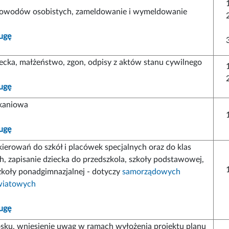
owodów osobistych, zameldowanie i wymeldowanie
ugę
iecka, małżeństwo, zgon, odpisy z aktów stanu cywilnego
ugę
kaniowa
ugę
ierowań do szkół i placówek specjalnych oraz do klas
h, zapisanie dziecka do przedszkola, szkoły podstawowej,
zkoły ponadgimnazjalnej - dotyczy
samorządowych
wiatowych
ugę
osku, wniesienie uwag w ramach wyłożenia projektu planu