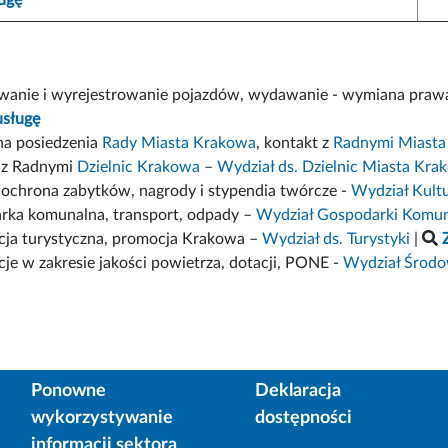
owanie i wyrejestrowanie pojazdów, wydawanie - wymiana praw
usługę
na posiedzenia
Rady Miasta Krakowa
, kontakt z
Radnymi Miasta
 z Radnymi
Dzielnic Krakowa
–
Wydział ds. Dzielnic Miasta Kra
, ochrona zabytków, nagrody i stypendia twórcze -
Wydział Kult
rka komunalna, transport, odpady –
Wydział Gospodarki Komunal
cja turystyczna, promocja Krakowa –
Wydział ds. Turystyki
|
cje w zakresie jakości powietrza, dotacji, PONE -
Wydział Środow
Ponowne
Deklaracja
wykorzystywanie
dostępności
informacji sektora