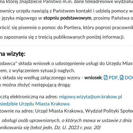
a której znajdziecie Państwo m.in. dane teleadresowe wydziału
wnicy urzędu nawiążą z Państwem kontakt i udzielą pomocy w r
ć języka migowego w
stopniu podstawowym
, prosimy Państwa 
ócić się pisemnie o pomoc do Portiera, który poprosi pracown
 zapoznania się z treścią publikowanych poniżej informacji.
a wizytę:
dawca* składa wniosek o udostępnienie usługi do Urzędu Miast
iem, z wyłączeniem sytuacji nagłych.
 składa się według załączonego wzoru -
wniosek
:
PDF
,
DO
 można złożyć następującą drogą:
cztą elektroniczną na adres:
migowy.wizyta@um.krakow.pl
siedzibie Urzędu Miasta Krakowa
stownie na adres: Urząd Miasta Krakowa, Wydział Polityki Społe
 obsługi osób uprawnionych, o których mowa w ustawie z dnia 1
ikowania się (tekst jedn. Dz. U. 2023 r. poz. 20)