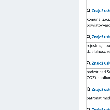
Znajdź usł
komunalizacj
powiatowego 
Znajdź usł
rejestracja p
działalność 
Znajdź usł
nadzór nad S
ZOZ), spółka
Znajdź usł
patronat med
Znajdź usł