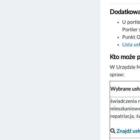
Dodatkowa
U portie
Portier 
Punkt O
Lista us
Kto może p
W Urzędzie M
spraw:
Wybrane usł
świadczenia 
mieszkaniowe
repatriacja, 
Znajdź usł