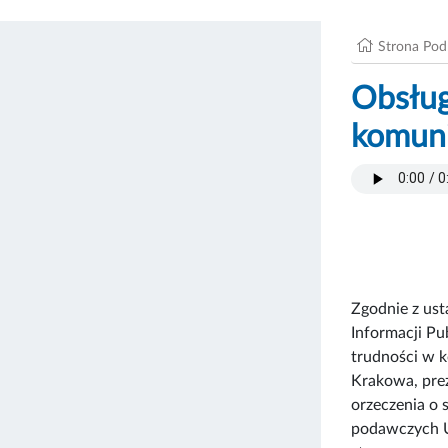
Strona Po
Obsług
komuni
Zgodnie z ust
Informacji Pu
trudności w k
Krakowa, prez
orzeczenia o 
podawczych U