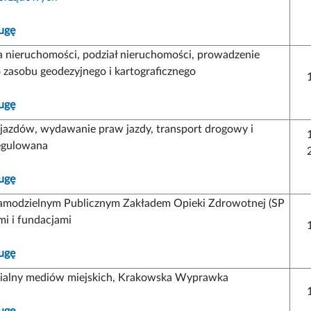
ugę
a nieruchomości, podział nieruchomości, prowadzenie
zasobu geodezyjnego i kartograficznego
ugę
ojazdów, wydawanie praw jazdy, transport drogowy i
regulowana
ugę
amodzielnym Publicznym Zakładem Opieki Zdrowotnej (SP
mi i fundacjami
ugę
ialny mediów miejskich, Krakowska Wyprawka
ugę