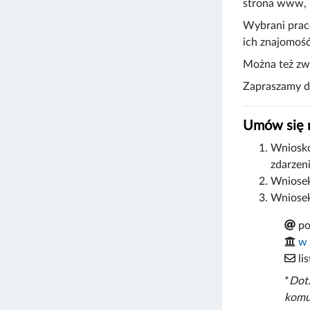
strona www, n
Wybrani praco
ich znajomoś
Można też zwr
Zapraszamy do
Umów się n
Wniosko
zdarzen
Wniosek
Wniosek
po
w 
li
*
Dot.
komun