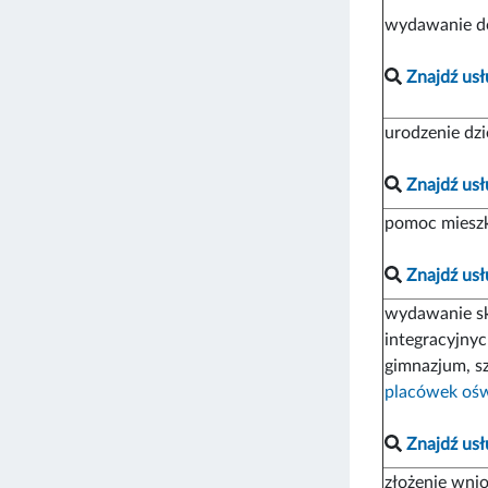
wydawanie d
Znajdź usł
urodzenie dz
Znajdź usł
pomoc miesz
Znajdź usł
wydawanie sk
integracyjnyc
gimnazjum, s
placówek oś
Znajdź usł
złożenie wni