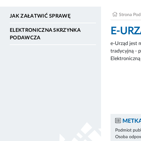
Strona Po
JAK ZAŁATWIĆ SPRAWĘ
E-UR
ELEKTRONICZNA SKRZYNKA
PODAWCZA
e-Urząd jest 
tradycyjną - 
Elektroniczn
METKA
Podmiot publ
Osoba odpowi