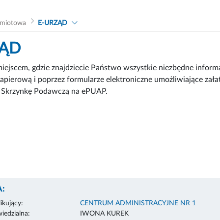
dmiotowa
E-URZĄD
ZĄD
miejscem, gdzie znajdziecie Państwo wszystkie niezbędne info
papierową i poprzez formularze elektroniczne umożliwiające zał
ą Skrzynkę Podawczą na ePUAP.
:
ikujący:
CENTRUM ADMINISTRACYJNE NR 1
edzialna:
IWONA KUREK