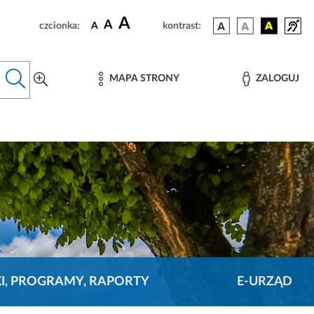
A
A
czcionka:
A
kontrast:
MAPA STRONY
ZALOGUJ
KI, PROGRAMY, RAPORTY
E-URZĄD