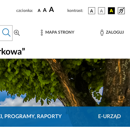
A
A
czcionka:
A
kontrast:
MAPA STRONY
ZALOGUJ
rkowa”
KI, PROGRAMY, RAPORTY
E-URZĄD