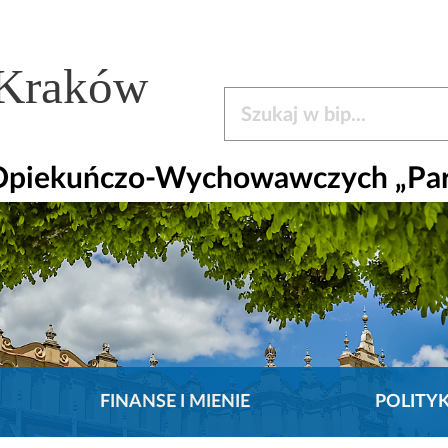
 Kraków
Szukaj w bip
 Opiekuńczo-Wychowawczych „Pa
FINANSE I MIENIE
POLITY